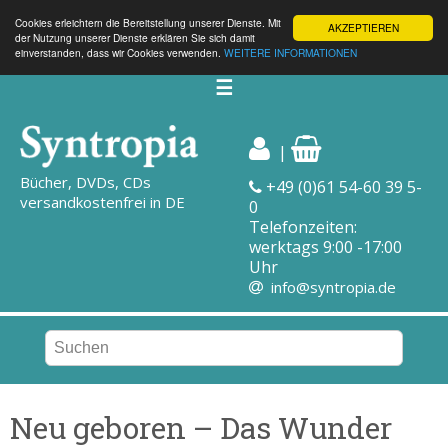
Cookies erleichtern die Bereitstellung unserer Dienste. Mit
AKZEPTIEREN
der Nutzung unserer Dienste erklären Sie sich damit
einverstanden, dass wir Cookies verwenden.
WEITERE INFORMATIONEN
☰
|
Bücher, DVDs, CDs
+49 (0)61 54-60 39 5-
versandkostenfrei in DE
0
Telefonzeiten:
werktags 9:00 -17:00
Uhr
info@syntropia.de
Neu geboren – Das Wunder