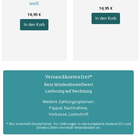
weiß
16,95 €
16,95 €
In den Korb
In den Korb
Versand­kostenfrei!*
Kein Mindest­bestell­wert
Lieferung auf Rechnung
Weitere Zahlungs­optionen:
Paypal, Nachnahme,
Vorkasse, Lastschrift
* Nur innerhalb Deutschlands. Für Lieferungen in das europäische Ausland (EU und
Schweiz) fallen minimale Versandkosten an.