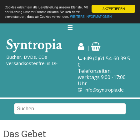
Cookies erleichtern die Bereitstellung unserer Dienste. Mit
AKZEPTIEREN
der Nutzung unserer Dienste erklären Sie sich damit
einverstanden, dass wir Cookies verwenden.
WEITERE INFORMATIONEN
☰
|
Bücher, DVDs, CDs
+49 (0)61 54-60 39 5-
versandkostenfrei in DE
0
Telefonzeiten:
werktags 9:00 -17:00
Uhr
info@syntropia.de
Das Gebet