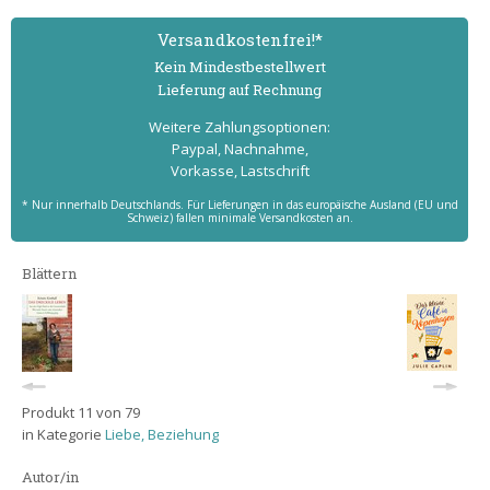
Versand­kostenfrei!*
Kein Mindest­bestell­wert
Lieferung auf Rechnung
Weitere Zahlungs­optionen:
Paypal, Nachnahme,
Vorkasse, Lastschrift
* Nur innerhalb Deutschlands. Für Lieferungen in das europäische Ausland (EU und
Schweiz) fallen minimale Versandkosten an.
Blättern
Produkt 11 von 79
in Kategorie
Liebe, Beziehung
Autor/in