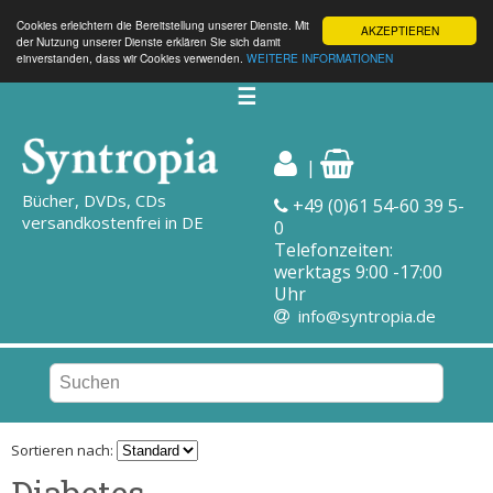
Cookies erleichtern die Bereitstellung unserer Dienste. Mit
AKZEPTIEREN
der Nutzung unserer Dienste erklären Sie sich damit
einverstanden, dass wir Cookies verwenden.
WEITERE INFORMATIONEN
☰
|
Bücher, DVDs, CDs
+49 (0)61 54-60 39 5-
versandkostenfrei in DE
0
Telefonzeiten:
werktags 9:00 -17:00
Uhr
info@syntropia.de
Sortieren nach:
Diabetes