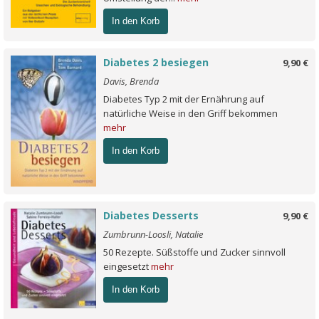
In den Korb
Diabetes 2 besiegen
9,90 €
Davis, Brenda
Diabetes Typ 2 mit der Ernährung auf
natürliche Weise in den Griff bekommen
mehr
In den Korb
Diabetes Desserts
9,90 €
Zumbrunn-Loosli, Natalie
50 Rezepte. Süßstoffe und Zucker sinnvoll
eingesetzt
mehr
In den Korb