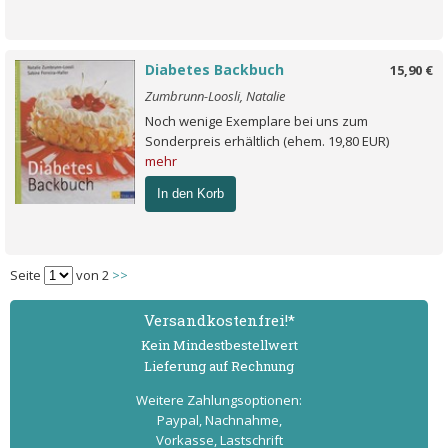
Diabetes Backbuch
15,90 €
Zumbrunn-Loosli, Natalie
Noch wenige Exemplare bei uns zum
Sonderpreis erhältlich (ehem. 19,80 EUR)
mehr
In den Korb
Seite
von 2
>>
Versand­kostenfrei!*
Kein Mindest­bestell­wert
Lieferung auf Rechnung
Weitere Zahlungs­optionen:
Paypal, Nachnahme,
Vorkasse, Lastschrift