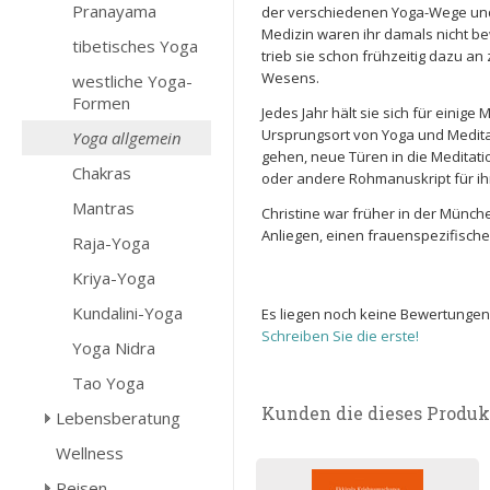
Pranayama
der verschiedenen Yoga-Wege und
Medizin waren ihr damals nicht bew
tibetisches Yoga
trieb sie schon frühzeitig dazu an
Wesens.
westliche Yoga-
Formen
Jedes Jahr hält sie sich für eini
Ursprungsort von Yoga und Meditat
Yoga allgemein
gehen, neue Türen in die Meditati
Chakras
oder andere Rohmanuskript für ihr
Mantras
Christine war früher in der Münc
Anliegen, einen frauenspezifische
Raja-Yoga
Kriya-Yoga
Kundalini-Yoga
Es liegen noch keine Bewertungen
Schreiben Sie die erste!
Yoga Nidra
Tao Yoga
Kunden die dieses Produk
Lebensberatung
Wellness
Reisen