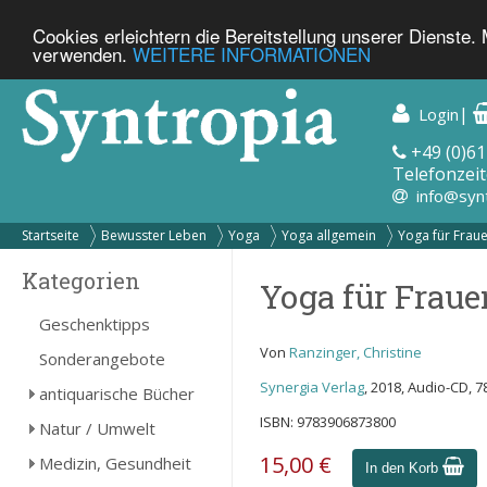
Cookies erleichtern die Bereitstellung unserer Dienste.
verwenden.
WEITERE INFORMATIONEN
|
Login
+49 (0)61
Telefonzeit
info@syn
Startseite
Bewusster Leben
Yoga
Yoga allgemein
Yoga für Frauen
Kategorien
Yoga für Fraue
Geschenktipps
Von
Ranzinger, Christine
Sonderangebote
Synergia Verlag
, 2018, Audio-CD, 
antiquarische Bücher
ISBN: 9783906873800
Natur / Umwelt
15,00 €
Medizin, Gesundheit
In den Korb