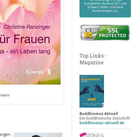
europäische Ausland (EU und
Schweiz) fallen minimale
Versandkosten an.
Top Links -
Magazine
össern
Buddhismus Aktuell
Die buddhistische Zeitschrift
buddhismus-aktuell.de
fungen