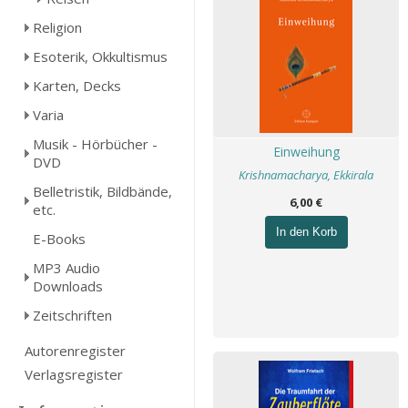
Religion
Esoterik, Okkultismus
Karten, Decks
Varia
Musik - Hörbücher -
Einweihung
DVD
Krishnamacharya, Ekkirala
Belletristik, Bildbände,
6,00 €
etc.
In den Korb
E-Books
MP3 Audio
Downloads
Zeitschriften
Autorenregister
Verlagsregister