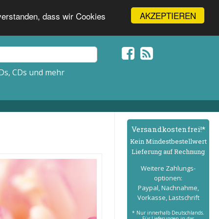
AKZEPTIEREN
nverstanden, dass wir Cookies
Ds, CDs und mehr
Versand­kostenfrei!*
Kein Mindest­bestell­wert
Lieferung auf Rechnung
Weitere Zahlungs­
optionen:
Paypal, Nachnahme,
Vorkasse, Lastschrift
* Nur innerhalb Deutschlands.
Für Lieferungen in das