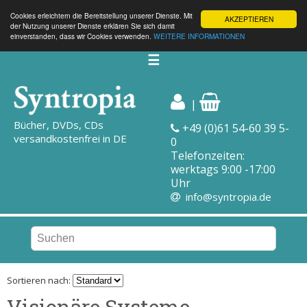
Cookies erleichtern die Bereitstellung unserer Dienste. Mit
AKZEPTIEREN
der Nutzung unserer Dienste erklären Sie sich damit
einverstanden, dass wir Cookies verwenden.
WEITERE INFORMATIONEN
☰
|
Bücher, DVDs, CDs
+49 (0)61 54-60 39 5-
versandkostenfrei in DE
0
Telefonzeiten:
werktags 9:00 -17:00
Uhr
info@syntropia.de
Sortieren nach:
Visionäre Systeme