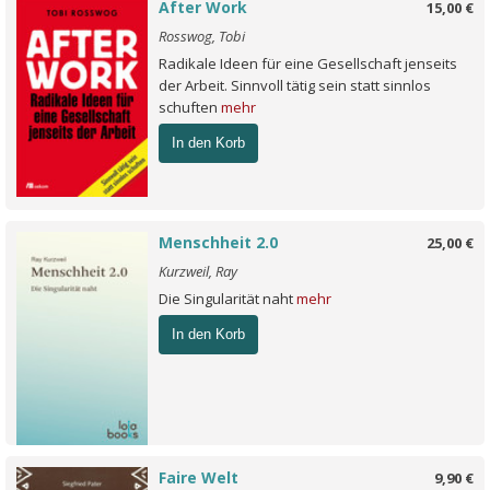
After Work
15,00 €
Rosswog, Tobi
Radikale Ideen für eine Gesellschaft jenseits
der Arbeit. Sinnvoll tätig sein statt sinnlos
schuften
mehr
In den Korb
Menschheit 2.0
25,00 €
Kurzweil, Ray
Die Singularität naht
mehr
In den Korb
Faire Welt
9,90 €