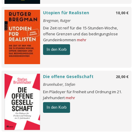
Utopien für Realisten
10,00 €
Bregman, Rutger
Die Zeit ist reif für die 15-Stunden-Woche,
offene Grenzen und das bedingungslose
Grundeinkommen
mehr
In den Korb
Die offene Gesellschaft
20,00 €
Brunnhuber, Stefan
Ein Plädoyer für Freiheit und Ordnung im 21.
Jahrhundert
mehr
In den Korb