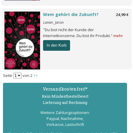
Wem gehört die Zukunft?
24,99 €
Lanier, Jaron
"Du bist nicht der Kunde der
Internetkonzerne. Du bist ihr Produkt."
mehr
In den Korb
Seite
von 2
>>
Versand­kostenfrei!*
Kein Mindest­bestell­wert
Lieferung auf Rechnung
Weitere Zahlungs­optionen:
Paypal, Nachnahme,
Vorkasse, Lastschrift