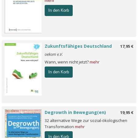
mehr
In den Korb
Zukunftsfähiges Deutschland
17,95 €
oekom e.V.
Wann, wenn nicht jetzt?
mehr
In den Korb
Degrowth in Bewegung(en)
19,95 €
32 alternative Wege zur sozial-ökologischen
Transformation
mehr
In den Korb