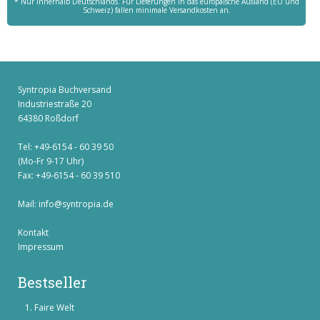
* Nur innerhalb Deutschlands. Für Lieferungen in das europäische Ausland (EU und
Schweiz) fallen minimale Versandkosten an.
Syntropia Buchversand
Industriestraße 20
64380 Roßdorf
Tel: +49-6154 - 60 39 50
(Mo-Fr 9-17 Uhr)
Fax: +49-6154 - 60 39 510
Mail:
info@syntropia.de
Kontakt
Impressum
Bestseller
Faire Welt