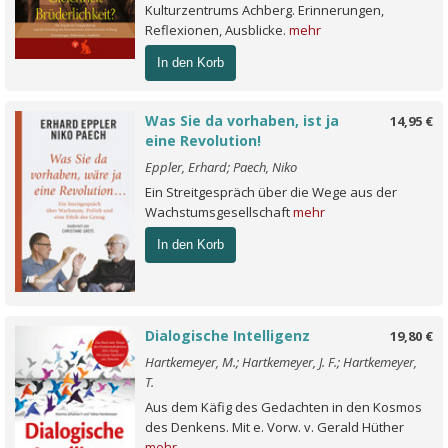
Kulturzentrums Achberg. Erinnerungen,
Reflexionen, Ausblicke.
mehr
In den Korb
Was Sie da vorhaben, ist ja
14,95 €
eine Revolution!
Eppler, Erhard; Paech, Niko
Ein Streitgespräch über die Wege aus der
Wachstumsgesellschaft
mehr
In den Korb
Dialogische Intelligenz
19,80 €
Hartkemeyer, M.; Hartkemeyer, J. F.; Hartkemeyer,
T.
Aus dem Käfig des Gedachten in den Kosmos
des Denkens. Mit e. Vorw. v. Gerald Hüther
mehr