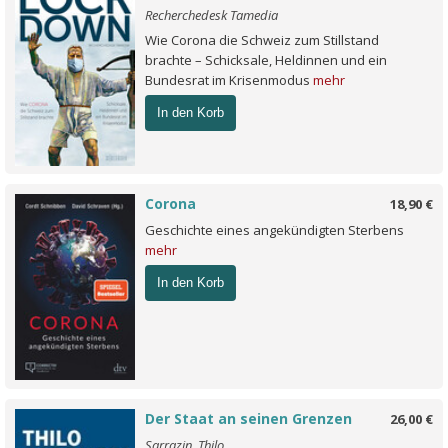
Recherchedesk Tamedia
Wie Corona die Schweiz zum Stillstand
brachte – Schicksale, Heldinnen und ein
Bundesrat im Krisenmodus
mehr
In den Korb
Corona
18,90 €
Geschichte eines angekündigten Sterbens
mehr
In den Korb
Der Staat an seinen Grenzen
26,00 €
Sarrazin, Thilo