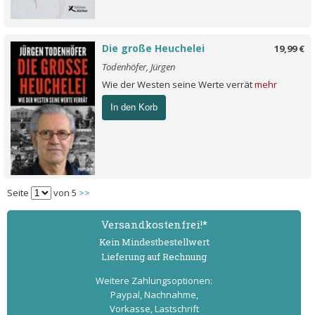
Die große Heuchelei
19,99 €
Todenhöfer, Jürgen
Wie der Westen seine Werte verrät
mehr
In den Korb
Seite
von 5
>>
Versand­kostenfrei!*
Kein Mindest­bestell­wert
Lieferung auf Rechnung
Weitere Zahlungs­optionen:
Paypal, Nachnahme,
Vorkasse, Lastschrift