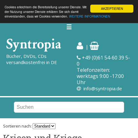
Cookies erleichtern die Bereitstellung unserer Dienste. Mit
AKZEPTIEREN
der Nutzung unserer Dienste erklären Sie sich damit
einverstanden, dass wir Cookies verwenden.
WEITERE INFORMATIONEN
☰
|
Bücher, DVDs, CDs
+49 (0)61 54-60 39 5-
versandkostenfrei in DE
0
Telefonzeiten:
werktags 9:00 -17:00
Uhr
info@syntropia.de
Sortieren nach:
Krisen und Kriege