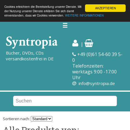
Cookies erleichtern die Bereitstellung unserer Dienste. Mit
AKZEPTIEREN
der Nutzung unserer Dienste erklären Sie sich damit
einverstanden, dass wir Cookies verwenden.
WEITERE INFORMATIONEN
☰
|
Bücher, DVDs, CDs
+49 (0)61 54-60 39 5-
versandkostenfrei in DE
0
Telefonzeiten:
werktags 9:00 -17:00
Uhr
info@syntropia.de
Sortieren nach:
Alle Produkte von: