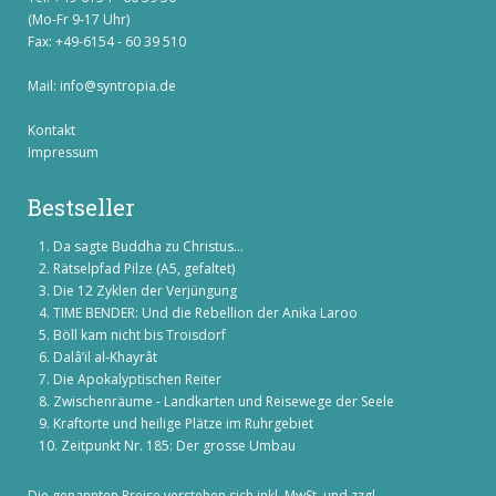
(Mo-Fr 9-17 Uhr)
Fax: +49-6154 - 60 39 510
Mail:
info@syntropia.de
Kontakt
Impressum
Bestseller
Da sagte Buddha zu Christus...
Rätselpfad Pilze (A5, gefaltet)
Die 12 Zyklen der Verjüngung
TIME BENDER: Und die Rebellion der Anika Laroo
Böll kam nicht bis Troisdorf
Dalâ’il al-Khayrât
Die Apokalyptischen Reiter
Zwischenräume - Landkarten und Reisewege der Seele
Kraftorte und heilige Plätze im Ruhrgebiet
Zeitpunkt Nr. 185: Der grosse Umbau
Die genannten Preise verstehen sich inkl. MwSt. und zzgl.