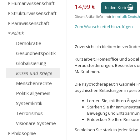
Humanwissenschaft
14,99 €
In den Korb
Strukturwissenschaft
Diesen Artikel liefern wir
innerhalb Deutsch
Parawissenschaft
Zum Wunschzettel hinzufügen
Politik
Demokratie
Zuversichtlich bleiben im verändert
Gesundheitspolitik
Kurzarbeit, Homeoffice und Social D
Globalisierung
Herausforderungen. Besonders un
Maßnahmen.
Krisen und Kriege
Menschenrechte
Die Psychotherapeutin Gabriele Fr
psychischen Belastungen in persön
Politik allgemein
Lernen Sie, mit Ihren Ängs
Systemkritik
Stärken Sie Ihr Immunsyste
Terrorismus
Bewegung und Entspannun
Entdecken Sie Ihre Ressourc
Visionäre Systeme
So bleiben Sie stark in jeder Krise.
Philosophie