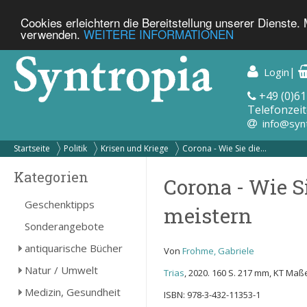
Cookies erleichtern die Bereitstellung unserer Dienste.
verwenden.
WEITERE INFORMATIONEN
|
Login
+49 (0)61
Telefonzeit
info@syn
Startseite
Politik
Krisen und Kriege
Corona - Wie Sie die...
Kategorien
Corona - Wie 
Geschenktipps
meistern
Sonderangebote
antiquarische Bücher
Von
Frohme, Gabriele
Natur / Umwelt
Trias
, 2020. 160 S. 217 mm, KT Maße
Medizin, Gesundheit
ISBN: 978-3-432-11353-1