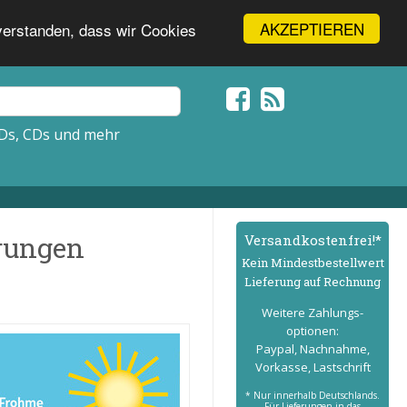
AKZEPTIEREN
nverstanden, dass wir Cookies
Ds, CDs und mehr
erungen
Versand­kostenfrei!*
Kein Mindest­bestell­wert
Lieferung auf Rechnung
Weitere Zahlungs­
optionen:
Paypal, Nachnahme,
Vorkasse, Lastschrift
* Nur innerhalb Deutschlands.
Für Lieferungen in das