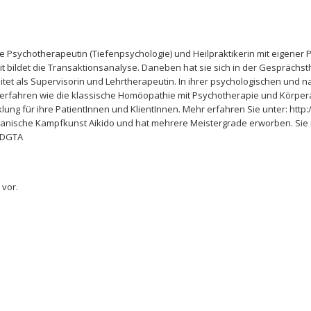
e Psychotherapeutin (Tiefenpsychologie) und Heilpraktikerin mit eigener 
t bildet die Transaktionsanalyse. Daneben hat sie sich in der Gesprächst
itet als Supervisorin und Lehrtherapeutin. In ihrer psychologischen und n
erfahren wie die klassische Homöopathie mit Psychotherapie und Körperarb
lung für ihre PatientInnen und KlientInnen. Mehr erfahren Sie unter: http
apanische Kampfkunst Aikido und hat mehrere Meistergrade erworben. Sie is
 DGTA
 vor.