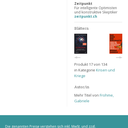
Zeitpunkt
Für intelligente Optimisten
und konstruktive Skeptiker
zeitpunkt.ch
Blättern
Produkt 17 von 134
in Kategorie
Krisen und
Kriege
Autor/in
Mehr Titel von
Frohme,
Gabriele
Die genannten Preise verstehen sich inkl. MwSt. und zzgl.