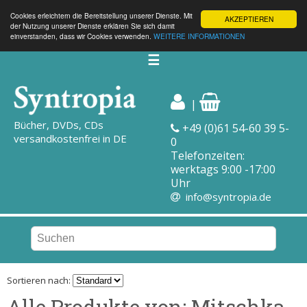
Cookies erleichtern die Bereitstellung unserer Dienste. Mit
AKZEPTIEREN
der Nutzung unserer Dienste erklären Sie sich damit
einverstanden, dass wir Cookies verwenden.
WEITERE INFORMATIONEN
☰
|
Bücher, DVDs, CDs
+49 (0)61 54-60 39 5-
versandkostenfrei in DE
0
Telefonzeiten:
werktags 9:00 -17:00
Uhr
info@syntropia.de
Sortieren nach:
Alle Produkte von: Mitschka,