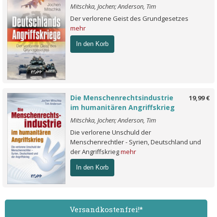
Mitschka, Jochen; Anderson, Tim
Der verlorene Geist des Grundgesetzes
mehr
In den Korb
Die Menschenrechtsindustrie
19,99 €
im humanitären Angriffskrieg
Mitschka, Jochen; Anderson, Tim
Die verlorene Unschuld der
Menschenrechtler - Syrien, Deutschland und
der Angriffskrieg
mehr
In den Korb
Versand­kostenfrei!*