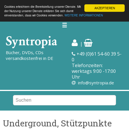
Cookies erleichtern die Bereitstellung unserer Dienste. Mit
AKZEPTIEREN
der Nutzung unserer Dienste erklären Sie sich damit
einverstanden, dass wir Cookies verwenden.
WEITERE INFORMATIONEN
☰
|
Bücher, DVDs, CDs
+49 (0)61 54-60 39 5-
versandkostenfrei in DE
0
Telefonzeiten:
werktags 9:00 -17:00
Uhr
info@syntropia.de
Underground, Stützpunkte