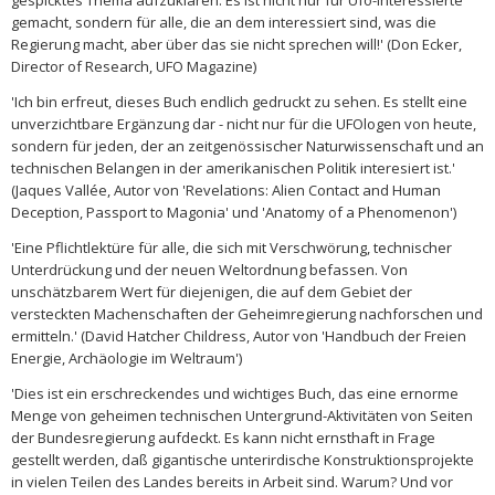
gespicktes Thema aufzuklären. Es ist nicht nur für Ufo-Interessierte
gemacht, sondern für alle, die an dem interessiert sind, was die
Regierung macht, aber über das sie nicht sprechen will!' (Don Ecker,
Director of Research, UFO Magazine)
'Ich bin erfreut, dieses Buch endlich gedruckt zu sehen. Es stellt eine
unverzichtbare Ergänzung dar - nicht nur für die UFOlogen von heute,
sondern für jeden, der an zeitgenössischer Naturwissenschaft und an
technischen Belangen in der amerikanischen Politik interesiert ist.'
(Jaques Vallée, Autor von 'Revelations: Alien Contact and Human
Deception, Passport to Magonia' und 'Anatomy of a Phenomenon')
'Eine Pflichtlektüre für alle, die sich mit Verschwörung, technischer
Unterdrückung und der neuen Weltordnung befassen. Von
unschätzbarem Wert für diejenigen, die auf dem Gebiet der
versteckten Machenschaften der Geheimregierung nachforschen und
ermitteln.' (David Hatcher Childress, Autor von 'Handbuch der Freien
Energie, Archäologie im Weltraum')
'Dies ist ein erschreckendes und wichtiges Buch, das eine ernorme
Menge von geheimen technischen Untergrund-Aktivitäten von Seiten
der Bundesregierung aufdeckt. Es kann nicht ernsthaft in Frage
gestellt werden, daß gigantische unterirdische Konstruktionsprojekte
in vielen Teilen des Landes bereits in Arbeit sind. Warum? Und vor