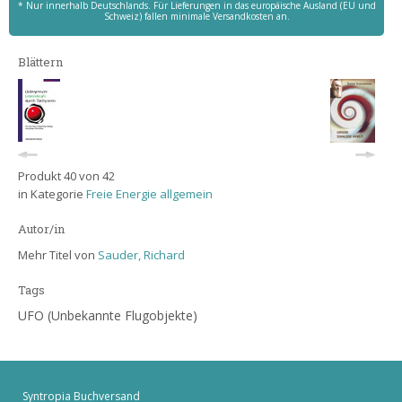
* Nur innerhalb Deutschlands. Für Lieferungen in das europäische Ausland (EU und
Schweiz) fallen minimale Versandkosten an.
Blättern
Produkt 40 von 42
in Kategorie
Freie Energie allgemein
Autor/in
Mehr Titel von
Sauder, Richard
Tags
UFO (Unbekannte Flugobjekte)
Syntropia Buchversand