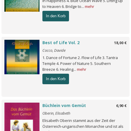
in Happiness 4. Blue Ocean Wave 5. Lifting up
to Heaven 6. Bridge to...
mehr
In den Korb
Best of Life Vol. 2
18,00 €
Cocco, Davide
1. Dance of Fortune 2. Flow of Life 3. Tantra
Temple 4. Power of Nature 5. Southern
Breeze 6. Healing...
mehr
In den Korb
Büchlein vom Gemüt
6,90 €
Oberin, Elisabeth
Elisabeth Oberin stammt aus der Zeit der
Österreich-ungarischen Monarchie und ist als