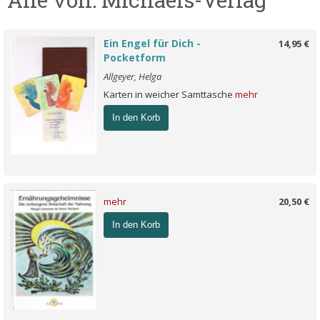
Ein Engel für Dich -
14,95 €
Pocketform
Allgeyer, Helga
Karten in weicher Samttasche
mehr
In den Korb
mehr
20,50 €
In den Korb