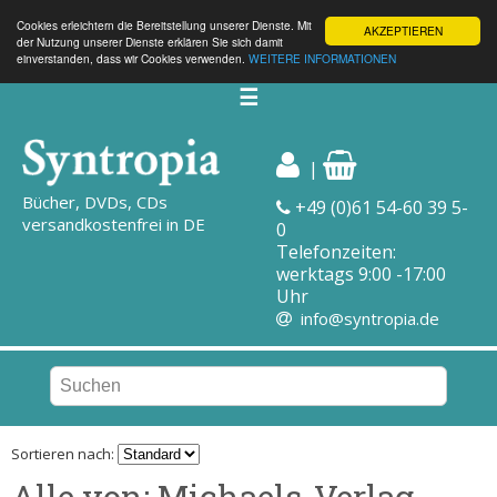
Cookies erleichtern die Bereitstellung unserer Dienste. Mit
AKZEPTIEREN
der Nutzung unserer Dienste erklären Sie sich damit
einverstanden, dass wir Cookies verwenden.
WEITERE INFORMATIONEN
☰
|
Bücher, DVDs, CDs
+49 (0)61 54-60 39 5-
versandkostenfrei in DE
0
Telefonzeiten:
werktags 9:00 -17:00
Uhr
info@syntropia.de
Sortieren nach:
Alle von: Michaels-Verlag