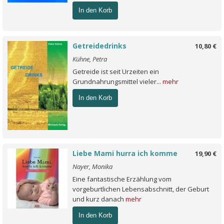
In den Korb
Getreidedrinks
10,80 €
Kühne, Petra
Getreide ist seit Urzeiten ein
Grundnahrungsmittel vieler...
mehr
In den Korb
Liebe Mami hurra ich komme
19,90 €
Nayer, Monika
Eine fantastische Erzählung vom
vorgeburtlichen Lebensabschnitt, der Geburt
und kurz danach
mehr
In den Korb