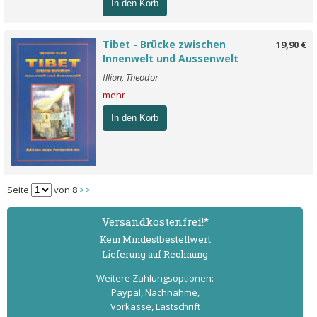
In den Korb
Tibet - Brücke zwischen
19,90 €
Innenwelt und Aussenwelt
Illion, Theodor
mehr
In den Korb
Seite
von 8
>>
Versand­kostenfrei!*
Kein Mindest­bestell­wert
Lieferung auf Rechnung
Weitere Zahlungs­optionen:
Paypal, Nachnahme,
Vorkasse, Lastschrift