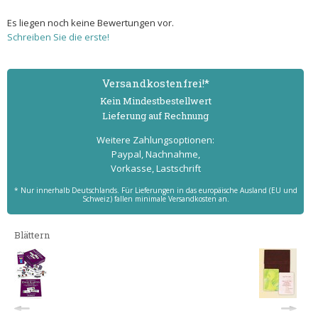
Es liegen noch keine Bewertungen vor.
Schreiben Sie die erste!
Versand­kostenfrei!*
Kein Mindest­bestell­wert
Lieferung auf Rechnung
Weitere Zahlungs­optionen:
Paypal, Nachnahme,
Vorkasse, Lastschrift
* Nur innerhalb Deutschlands. Für Lieferungen in das europäische Ausland (EU und
Schweiz) fallen minimale Versandkosten an.
Blättern