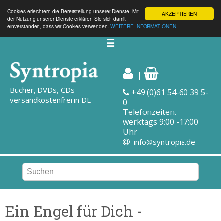
Cookies erleichtern die Bereitstellung unserer Dienste. Mit
AKZEPTIEREN
der Nutzung unserer Dienste erklären Sie sich damit
einverstanden, dass wir Cookies verwenden.
WEITERE INFORMATIONEN
☰
|
Bücher, DVDs, CDs
+49 (0)61 54-60 39 5-
versandkostenfrei in DE
0
Telefonzeiten:
werktags 9:00 -17:00
Uhr
info@syntropia.de
Ein Engel für Dich -