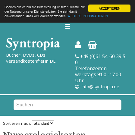
Cookies erleichtern die Bereitstellung unserer Dienste. Mit
AKZEPTIEREN
der Nutzung unserer Dienste erklären Sie sich damit
einverstanden, dass wir Cookies verwenden.
WEITERE INFORMATIONEN
☰
|
Bücher, DVDs, CDs
+49 (0)61 54-60 39 5-
versandkostenfrei in DE
0
Telefonzeiten:
werktags 9:00 -17:00
Uhr
info@syntropia.de
Sortieren nach:
Numerologiekarten