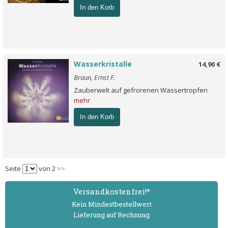
In den Korb
Wasserkristalle
14,90 €
Braun, Ernst F.
Zauberwelt auf gefrorenen Wassertropfen
mehr
In den Korb
Seite
von 2
>>
Versand­kostenfrei!*
Kein Mindest­bestell­wert
Lieferung auf Rechnung