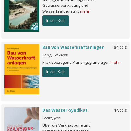
Gewässerverbauung und
Wasserkraftnutzung
mehr
In den Korb
Bau von Wasserkraftanlagen
54,00 €
König, Felix von;
Praxisbezogene Planungsgrundlagen
mehr
In den Korb
Das Wasser-Syndikat
14,00 €
Loewe, Jens
Über die Verknappung und