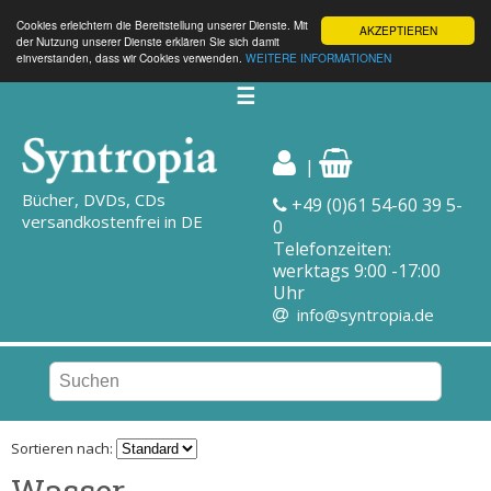
Cookies erleichtern die Bereitstellung unserer Dienste. Mit
AKZEPTIEREN
der Nutzung unserer Dienste erklären Sie sich damit
einverstanden, dass wir Cookies verwenden.
WEITERE INFORMATIONEN
☰
|
Bücher, DVDs, CDs
+49 (0)61 54-60 39 5-
versandkostenfrei in DE
0
Telefonzeiten:
werktags 9:00 -17:00
Uhr
info@syntropia.de
Sortieren nach:
Wasser