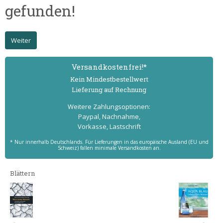
gefunden!
Weiter
Versand­kostenfrei!*
Kein Mindest­bestell­wert
Lieferung auf Rechnung
Weitere Zahlungs­optionen:
Paypal, Nachnahme,
Vorkasse, Lastschrift
* Nur innerhalb Deutschlands. Für Lieferungen in das europäische Ausland (EU und
Schweiz) fallen minimale Versandkosten an.
Blättern