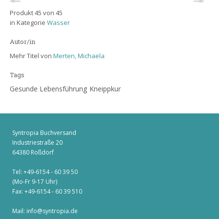
Produkt 45 von 45
in Kategorie
Wasser
Autor/in
Mehr Titel von
Merten, Michaela
Tags
Gesunde Lebensführung
Kneippkur
Syntropia Buchversand
Industriestraße 20
64380 Roßdorf
Tel: +49-6154 - 60 39 50
(Mo-Fr 9-17 Uhr)
Fax: +49-6154 - 60 39 510
Mail:
info@syntropia.de