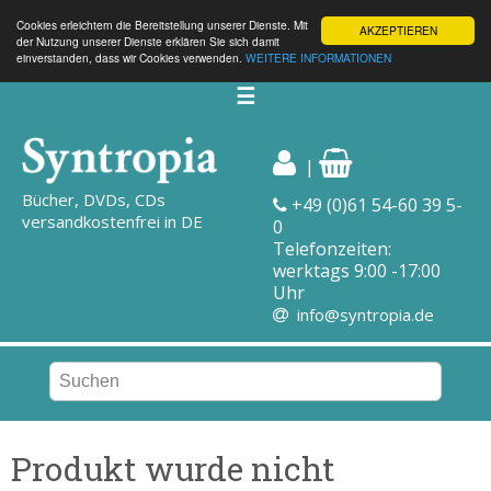
Cookies erleichtern die Bereitstellung unserer Dienste. Mit
AKZEPTIEREN
der Nutzung unserer Dienste erklären Sie sich damit
einverstanden, dass wir Cookies verwenden.
WEITERE INFORMATIONEN
☰
|
Bücher, DVDs, CDs
+49 (0)61 54-60 39 5-
versandkostenfrei in DE
0
Telefonzeiten:
werktags 9:00 -17:00
Uhr
info@syntropia.de
Produkt wurde nicht