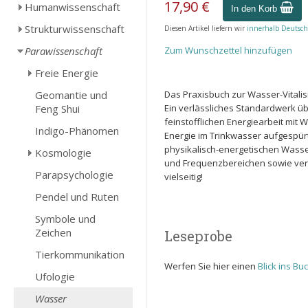
17,90 €
Humanwissenschaft
In den Korb
Strukturwissenschaft
Diesen Artikel liefern wir
innerhalb Deutsch
Parawissenschaft
Zum Wunschzettel hinzufügen
Freie Energie
Geomantie und
Das Praxisbuch zur Wasser-Vitalis
Feng Shui
Ein verlässliches Standardwerk ü
feinstofflichen Energiearbeit mit 
Indigo-Phänomen
Energie im Trinkwasser aufgespürt
physikalisch-energetischen Wasse
Kosmologie
und Frequenzbereichen sowie vers
Parapsychologie
vielseitig!
Pendel und Ruten
Symbole und
Zeichen
Leseprobe
Tierkommunikation
Werfen Sie hier einen
Blick ins Buc
Ufologie
Wasser