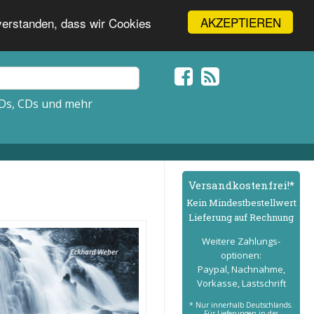
AKZEPTIEREN
nverstanden, dass wir Cookies
Ds, CDs und mehr
Versand­kostenfrei!*
Kein Mindest­bestell­wert
Lieferung auf Rechnung
Weitere Zahlungs­
optionen:
Paypal, Nachnahme,
Vorkasse, Lastschrift
* Nur innerhalb Deutschlands.
Für Lieferungen in das