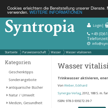
Cookies erleichtern die Bereitstellung unserer Dienste.
verwenden.
WEITERE INFORMATIONEN
|
Login
+49 (0)61
Telefonzeit
info@syn
Startseite
Parawissenschaft
Wasser
Wasser vitalisieren
Kategorien
Wasser vitalis
Geschenktipps
Trinkwasser aktivieren, ener
Sonderangebote
Von
Weber, Eckhard
antiquarische Bücher
Synergia Verlag
, 2012, 188 S. m. fa
Natur / Umwelt
ISBN: 978-3-939272-39-7
Medizin, Gesundheit