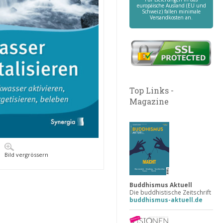
europäische Ausland (EU und
Schweiz) fallen minimale
Versandkosten an.
Top Links -
Magazine
Bild vergrössern
Buddhismus Aktuell
Die buddhistische Zeitschrift
buddhismus-aktuell.de