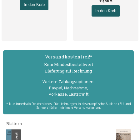
19,90 €
In den Korb
In den Korb
Versand­kostenfrei!*
Kein Mindest­bestell­wert
Lieferung auf Rechnung
Weitere Zahlungs­optionen:
Paypal, Nachnahme,
Vorkasse, Lastschrift
* Nur innerhalb Deutschlands. Für Lieferungen in das europäische Ausland (EU und
Schweiz) fallen minimale Versandkosten an.
Blättern