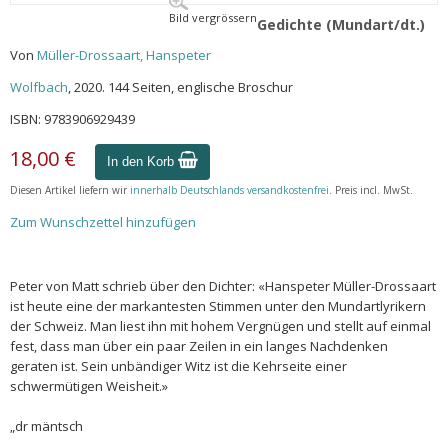
Bild vergrössern
Gedichte (Mundart/dt.)
Von
Müller-Drossaart, Hanspeter
Wolfbach
, 2020. 144 Seiten, englische Broschur
ISBN: 9783906929439
18,00 €
In den Korb
Diesen Artikel liefern wir
innerhalb Deutschlands versandkostenfrei
. Preis incl. MwSt.
Zum Wunschzettel hinzufügen
Peter von Matt schrieb über den Dichter: «Hanspeter Müller-Drossaart
ist heute eine der markantesten Stimmen unter den Mundartlyrikern
der Schweiz. Man liest ihn mit hohem Vergnügen und stellt auf einmal
fest, dass man über ein paar Zeilen in ein langes Nachdenken
geraten ist. Sein unbändiger Witz ist die Kehrseite einer
schwermütigen Weisheit.»
„dr mäntsch