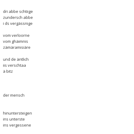
dri abbe schtiige
zundersch abbe
i ds vergässnige
vom verloorne
vom ghäimnis
zämäramisiäre
und de äntlich
iis verschtaa
ä bitz
der mensch
hinuntersteigen
ins unterste
ins vergessene