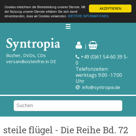
Cookies erleichtern die Bereitstellung unserer Dienste. Mit
AKZEPTIEREN
der Nutzung unserer Dienste erklären Sie sich damit
einverstanden, dass wir Cookies verwenden.
WEITERE INFORMATIONEN
☰
|
Bücher, DVDs, CDs
+49 (0)61 54-60 39 5-
versandkostenfrei in DE
0
Telefonzeiten:
werktags 9:00 -17:00
Uhr
info@syntropia.de
steile flügel - Die Reihe Bd. 72