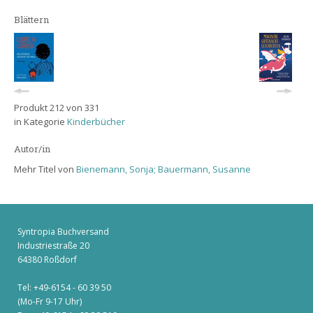
Blättern
Produkt 212 von 331
in Kategorie
Kinderbücher
Autor/in
Mehr Titel von
Bienemann, Sonja; Bauermann, Susanne
Syntropia Buchversand
Industriestraße 20
64380 Roßdorf
Tel: +49-6154 - 60 39 50
(Mo-Fr 9-17 Uhr)