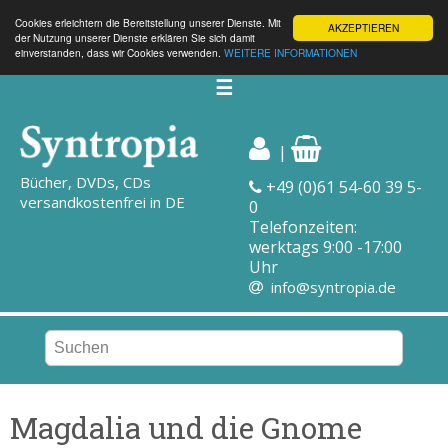
Cookies erleichtern die Bereitstellung unserer Dienste. Mit
AKZEPTIEREN
der Nutzung unserer Dienste erklären Sie sich damit
einverstanden, dass wir Cookies verwenden.
WEITERE INFORMATIONEN
☰
|
Bücher, DVDs, CDs
+49 (0)61 54-60 39 5-
versandkostenfrei in DE
0
Telefonzeiten:
werktags 9:00 -17:00
Uhr
info@syntropia.de
Magdalia und die Gnome