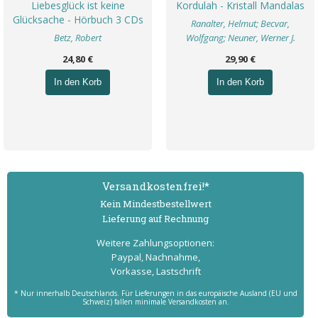
Liebesglück ist keine
Kordulah - Kristall Mandalas
Glücksache - Hörbuch 3 CDs
Ranalter, Helmut; Becvar,
Betz, Robert
Wolfgang; Neuner, Werner J.
24,80 €
29,90 €
In den Korb
In den Korb
Versand­kostenfrei!*
Kein Mindest­bestell­wert
Lieferung auf Rechnung
Weitere Zahlungs­optionen:
Paypal, Nachnahme,
Vorkasse, Lastschrift
* Nur innerhalb Deutschlands. Für Lieferungen in das europäische Ausland (EU und
Schweiz) fallen minimale Versandkosten an.