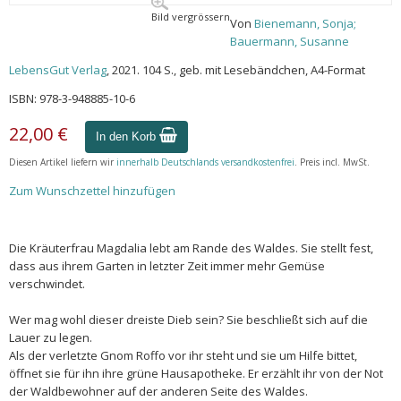
Bild vergrössern
Von
Bienemann, Sonja;
Bauermann, Susanne
LebensGut Verlag
, 2021. 104 S., geb. mit Lesebändchen, A4-Format
ISBN: 978-3-948885-10-6
22,00 €
In den Korb
Diesen Artikel liefern wir
innerhalb Deutschlands versandkostenfrei
. Preis incl. MwSt.
Zum Wunschzettel hinzufügen
Die Kräuterfrau Magdalia lebt am Rande des Waldes. Sie stellt fest,
dass aus ihrem Garten in letzter Zeit immer mehr Gemüse
verschwindet.
Wer mag wohl dieser dreiste Dieb sein? Sie beschließt sich auf die
Lauer zu legen.
Als der verletzte Gnom Roffo vor ihr steht und sie um Hilfe bittet,
öffnet sie für ihn ihre grüne Hausapotheke. Er erzählt ihr von der Not
der Waldbewohner auf der anderen Seite des Waldes.