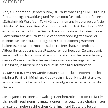
Autor/in:
Sonja Bienemann,
geboren 1967, ist Kräuterpädagogin BNE – Bildung
für nachhaltige Entwicklung und freie Autorin für „Holunderelfe“, eine
„Zeitschrift für Waldfeen, Textilkünstlerinnen und Kräuterweiber“, die
sich der Weitergabe alten Wissens verschrieben hat. Sie lebt seit 2001
in Berlin und schreibt ihre Geschichten und Texte am liebsten in ihrem
Garten inmitten der Kräuter. Die Wiederentdeckung traditioneller
Kenntnisse, die Kräuterkundige über Generationen gesammelt
haben, ist Sonja Bienemanns wahre Leidenschaft. Sie probiert
Altbewährtes aus und passt Rezepturen der heutigen Zeit an, damit
sie schnell und leicht umsetzbar sind. Es ist ihr ein Herzensanliegen,
dieses Wissen über Kräuter an Interessierte weiterzugeben: bei
Führungen, in Kursen und nun auch in ihren Kräutermärchen.
Susanne Bauermann
wurde 1966 in Saarbrücken geboren und lebt
mit ihrer Familie in München. Kreativ sein in jeder Hinsicht ist und war
schon immer ihre Leidenschaft. Ihre zweitgrößte Leidenschaft ist ihr
Garten.
Sie begann in in einem Schwabinger Zeichentrickstudio bei Linda-Film
als Trickfilmzeichnerin (Animator). Unter ihrer Leitung als Chefanimator
entstanden neben zahlreichen Kurzfilmen und Spots, die beiden