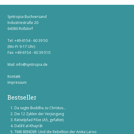
Syntropia Buchversand
Industriestraße 20
64380 Roßdorf
Tel: +49-6154 - 60 39 50
(Mo-Fr 9-17 Uhr)
Fax: +49-6154 - 60 39 510
Mail:
info@syntropia.de
Kontakt
Impressum
Bestseller
Da sagte Buddha zu Christus...
Die 12 Zyklen der Verjüngung
Rätselpfad Pilze (A5, gefaltet)
Dalâ’il al-Khayrât
TIME BENDER: Und die Rebellion der Anika Laroo