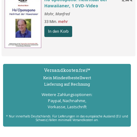
Hawaiianer, 1 DVD-Video
Mohr, Manfred
33 Min.
mehr
In den Korb
Versand­kostenfrei!*
Kein Mindest­bestell­wert
Lieferung auf Rechnung
Weitere Zahlungs­optionen:
Paypal, Nachnahme,
Vorkasse, Lastschrift
* Nur innerhalb Deutschlands. Für Lieferungen in das europäische Ausland (EU und
Schweiz) fallen minimale Versandkosten an.