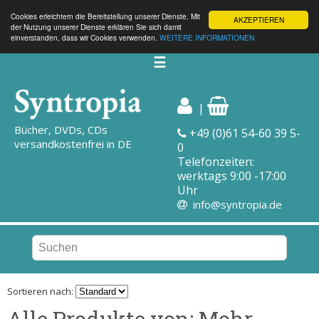
Cookies erleichtern die Bereitstellung unserer Dienste. Mit
AKZEPTIEREN
der Nutzung unserer Dienste erklären Sie sich damit
einverstanden, dass wir Cookies verwenden.
WEITERE INFORMATIONEN
☰
|
Bücher, DVDs, CDs
+49 (0)61 54-60 39 5-
versandkostenfrei in DE
0
Telefonzeiten:
werktags 9:00 -17:00
Uhr
info@syntropia.de
Sortieren nach:
Alle Produkte von: Mohr,