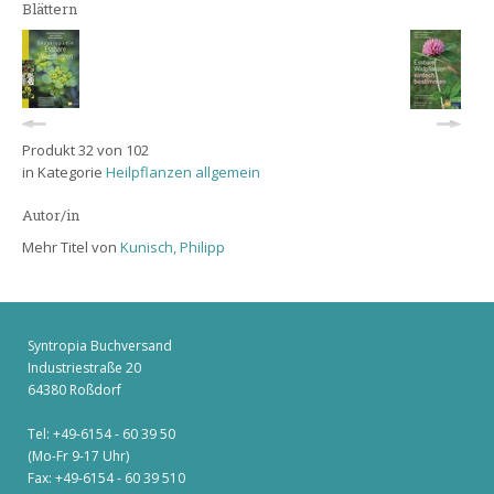
Blättern
Produkt 32 von 102
in Kategorie
Heilpflanzen allgemein
Autor/in
Mehr Titel von
Kunisch, Philipp
Syntropia Buchversand
Industriestraße 20
64380 Roßdorf
Tel: +49-6154 - 60 39 50
(Mo-Fr 9-17 Uhr)
Fax: +49-6154 - 60 39 510