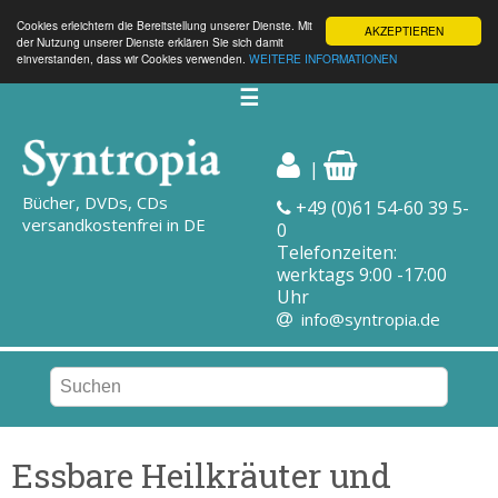
Cookies erleichtern die Bereitstellung unserer Dienste. Mit
AKZEPTIEREN
der Nutzung unserer Dienste erklären Sie sich damit
einverstanden, dass wir Cookies verwenden.
WEITERE INFORMATIONEN
☰
|
Bücher, DVDs, CDs
+49 (0)61 54-60 39 5-
versandkostenfrei in DE
0
Telefonzeiten:
werktags 9:00 -17:00
Uhr
info@syntropia.de
Essbare Heilkräuter und