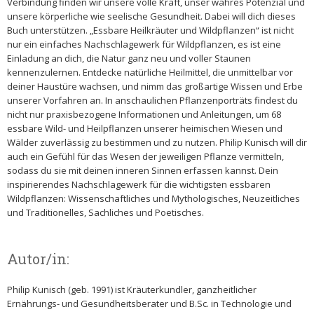
Verbindung finden wir unsere volle Kraft, unser wahres Potenzial und
unsere körperliche wie seelische Gesundheit. Dabei will dich dieses
Buch unterstützen. „Essbare Heilkräuter und Wildpflanzen“ ist nicht
nur ein einfaches Nachschlagewerk für Wildpflanzen, es ist eine
Einladung an dich, die Natur ganz neu und voller Staunen
kennenzulernen. Entdecke natürliche Heilmittel, die unmittelbar vor
deiner Haustüre wachsen, und nimm das großartige Wissen und Erbe
unserer Vorfahren an. In anschaulichen Pflanzenporträts findest du
nicht nur praxisbezogene Informationen und Anleitungen, um 68
essbare Wild- und Heilpflanzen unserer heimischen Wiesen und
Wälder zuverlässig zu bestimmen und zu nutzen. Philip Kunisch will dir
auch ein Gefühl für das Wesen der jeweiligen Pflanze vermitteln,
sodass du sie mit deinen inneren Sinnen erfassen kannst. Dein
inspirierendes Nachschlagewerk für die wichtigsten essbaren
Wildpflanzen: Wissenschaftliches und Mythologisches, Neuzeitliches
und Traditionelles, Sachliches und Poetisches.
Autor/in:
Philip Kunisch (geb. 1991) ist Kräuterkundler, ganzheitlicher
Ernährungs- und Gesundheitsberater und B.Sc. in Technologie und