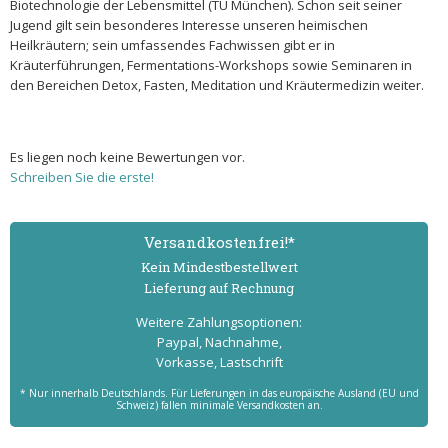
Biotechnologie der Lebensmittel (TU München). Schon seit seiner
Jugend gilt sein besonderes Interesse unseren heimischen
Heilkräutern; sein umfassendes Fachwissen gibt er in
Kräuterführungen, Fermentations-Workshops sowie Seminaren in
den Bereichen Detox, Fasten, Meditation und Kräutermedizin weiter.
Es liegen noch keine Bewertungen vor.
Schreiben Sie die erste!
Versand­kostenfrei!*
Kein Mindest­bestell­wert
Lieferung auf Rechnung
Weitere Zahlungs­optionen:
Paypal, Nachnahme,
Vorkasse, Lastschrift
* Nur innerhalb Deutschlands. Für Lieferungen in das europäische Ausland (EU und
Schweiz) fallen minimale Versandkosten an.