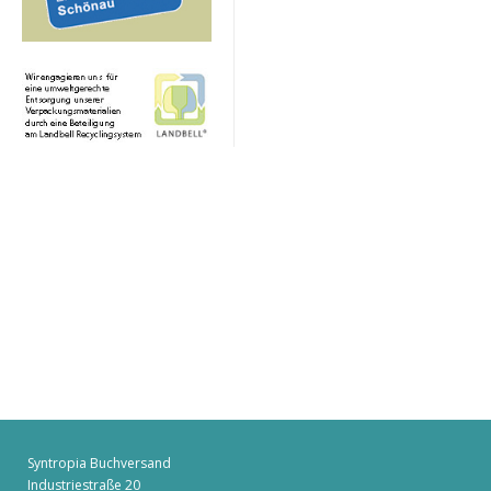
Syntropia Buchversand
Industriestraße 20