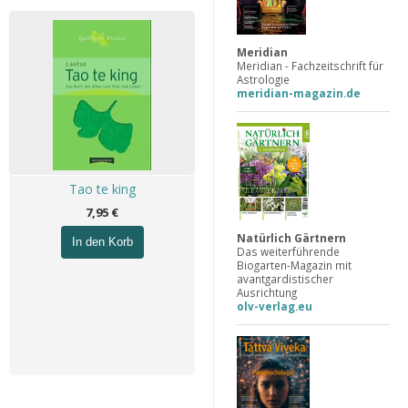
Meridian
Meridian - Fachzeitschrift für
Astrologie
meridian-magazin.de
Tao te king
7,95 €
Natürlich Gärtnern
In den Korb
Das weiterführende
Biogarten-Magazin mit
avantgardistischer
Ausrichtung
olv-verlag.eu