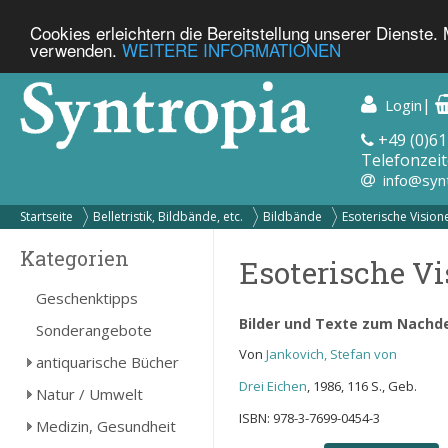
Cookies erleichtern die Bereitstellung unserer Dienste.
verwenden.
WEITERE INFORMATIONEN
|
Login
+49 (0)61
Telefonzeit
info@syn
Startseite
Belletristik, Bildbände, etc.
Bildbände
Esoterische Vision
Kategorien
Esoterische V
Geschenktipps
Bilder und Texte zum Nachd
Sonderangebote
Von
Jankovich, Stefan von
antiquarische Bücher
Drei Eichen
, 1986, 116 S., Geb.
Natur / Umwelt
ISBN: 978-3-7699-0454-3
Medizin, Gesundheit