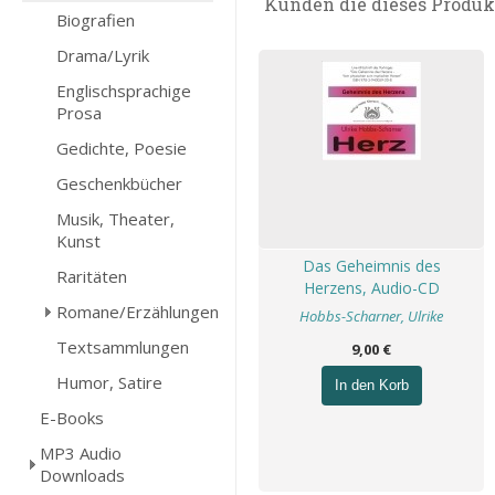
Kunden die dieses Produk
Biografien
Drama/Lyrik
Englischsprachige
Prosa
Gedichte, Poesie
Geschenkbücher
Musik, Theater,
Kunst
Das Geheimnis des
Raritäten
Herzens, Audio-CD
Romane/Erzählungen
Hobbs-Scharner, Ulrike
Textsammlungen
9,00 €
Humor, Satire
In den Korb
E-Books
MP3 Audio
Downloads