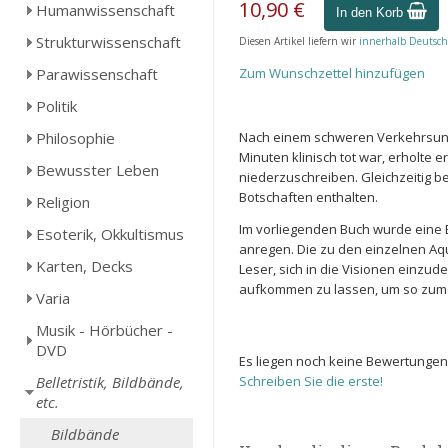
10,90 €
Humanwissenschaft
In den Korb
Strukturwissenschaft
Diesen Artikel liefern wir
innerhalb Deutsch
Parawissenschaft
Zum Wunschzettel hinzufügen
Politik
Philosophie
Nach einem schweren Verkehrsunf
Minuten klinisch tot war, erholte
Bewusster Leben
niederzuschreiben. Gleichzeitig b
Botschaften enthalten.
Religion
Im vorliegenden Buch wurde eine
Esoterik, Okkultismus
anregen. Die zu den einzelnen Aq
Karten, Decks
Leser, sich in die Visionen einzu
aufkommen zu lassen, um so zum U
Varia
Musik - Hörbücher -
DVD
Es liegen noch keine Bewertungen
Belletristik, Bildbände,
Schreiben Sie die erste!
etc.
Bildbände