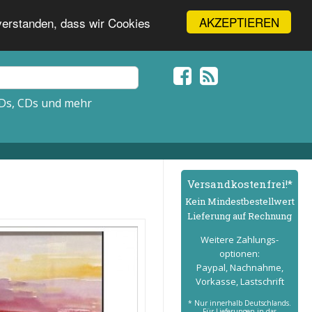
AKZEPTIEREN
nverstanden, dass wir Cookies
Ds, CDs und mehr
Versand­kostenfrei!*
Kein Mindest­bestell­wert
Lieferung auf Rechnung
Weitere Zahlungs­
optionen:
Paypal, Nachnahme,
Vorkasse, Lastschrift
* Nur innerhalb Deutschlands.
Für Lieferungen in das