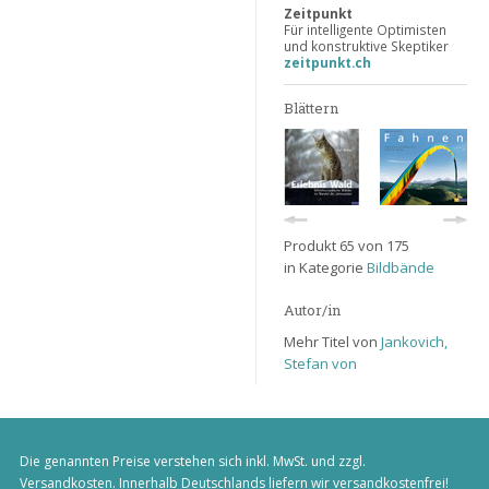
Zeitpunkt
Für intelligente Optimisten
und konstruktive Skeptiker
zeitpunkt.ch
Blättern
Produkt 65 von 175
in Kategorie
Bildbände
Autor/in
Mehr Titel von
Jankovich,
Stefan von
Die genannten Preise verstehen sich inkl. MwSt. und zzgl.
Versandkosten
. Innerhalb Deutschlands liefern wir versandkostenfrei!