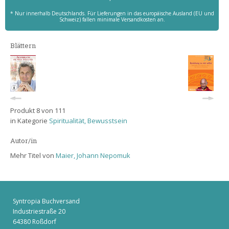
* Nur innerhalb Deutschlands. Für Lieferungen in das europäische Ausland (EU und
Schweiz) fallen minimale Versandkosten an.
Blättern
Produkt 8 von 111
in Kategorie
Spiritualität, Bewusstsein
Autor/in
Mehr Titel von
Maier, Johann Nepomuk
Syntropia Buchversand
Industriestraße 20
64380 Roßdorf