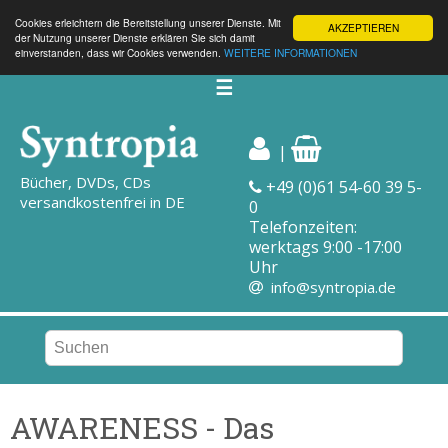
Cookies erleichtern die Bereitstellung unserer Dienste. Mit
AKZEPTIEREN
der Nutzung unserer Dienste erklären Sie sich damit
einverstanden, dass wir Cookies verwenden.
WEITERE INFORMATIONEN
☰
|
Bücher, DVDs, CDs
+49 (0)61 54-60 39 5-
versandkostenfrei in DE
0
Telefonzeiten:
werktags 9:00 -17:00
Uhr
info@syntropia.de
AWARENESS - Das