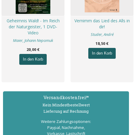
Geheimnis Wald! - Im Reich
Vernimm das Lied des Alls in
der Naturgeister, 1 DVD-
dir!
Video
Studer, André
Maier, Johann Nepomuk
18,50 €
20,00 €
In den Korb
In den Korb
Versand­kostenfrei!*
Kein Mindest­bestell­wert
Lieferung auf Rechnung
Weitere Zahlungs­optionen:
Paypal, Nachnahme,
Vorkasse, Lastschrift