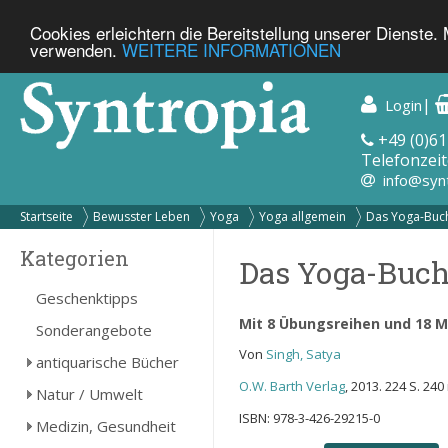
Cookies erleichtern die Bereitstellung unserer Dienste.
verwenden.
WEITERE INFORMATIONEN
|
Login
+49 (0)61
Telefonzeit
info@syn
Startseite
Bewusster Leben
Yoga
Yoga allgemein
Das Yoga-Buch
Kategorien
Das Yoga-Buc
Geschenktipps
Mit 8 Übungsreihen und 18 M
Sonderangebote
Von
Singh, Satya
antiquarische Bücher
O.W. Barth Verlag
, 2013. 224 S. 2
Natur / Umwelt
ISBN: 978-3-426-29215-0
Medizin, Gesundheit