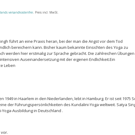
lands versandkostenfrei
. Preis incl. MwSt.
ngh führt an eine Praxis heran, bei der man die Angst vor dem Tod
endlich bereichern kann. Bisher kaum bekannte Einsichten des Yoga zu
h werden hier erstmalig zur Sprache gebracht. Die zahlreichen Übungen
intensiven Auseinandersetzung mit der eigenen Endlichkeit.Ein
nze Leben
 1949 in Haarlem in den Niederlanden, lebt in Hamburg. Er ist seit 1975 Sc
ine der Führungspersönlichkeiten des Kundalini-Yoga weltweit. Satya Sing
i-Yoga-Ausbildung in Deutschland .
 vor.