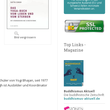
europäische Ausland (EU und
Schweiz) fallen minimale
Versandkosten an.
Bild vergrössern
Top Links -
Magazine
hüler von Yogi Bhajan, seit 1977
h ist Ausbilder und Koordinator
Buddhismus Aktuell
Die buddhistische Zeitschrift
buddhismus-aktuell.de