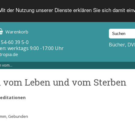
 Mit der Nutzung unserer Dienste erklären Sie sich damit ei
Warenkorb
 54-60 39 5-0
Bücher, DV
en: werktags 9:00 -17:00 Uhr
tropia.de
 vom...
h vom Leben und vom Sterben
editationen
40 mm, Gebunden