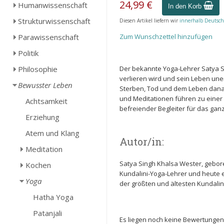
24,99 €
Humanwissenschaft
In den Korb
Strukturwissenschaft
Diesen Artikel liefern wir
innerhalb Deutsch
Parawissenschaft
Zum Wunschzettel hinzufügen
Politik
Philosophie
Der bekannte Yoga-Lehrer Satya Si
verlieren wird und sein Leben un
Bewusster Leben
Sterben, Tod und dem Leben danac
und Meditationen führen zu einer 
Achtsamkeit
befreiender Begleiter für das ga
Erziehung
Atem und Klang
Autor/in:
Meditation
Satya Singh Khalsa Wester, geboren
Kochen
Kundalini-Yoga-Lehrer und heute e
Yoga
der größten und ältesten Kundalin
Hatha Yoga
Patanjali
Es liegen noch keine Bewertungen