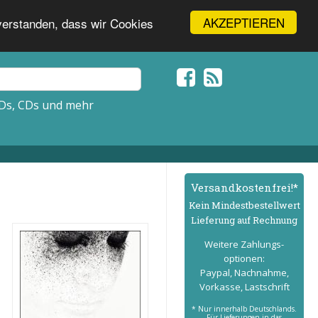
AKZEPTIEREN
nverstanden, dass wir Cookies
Ds, CDs und mehr
Versand­kostenfrei!*
Kein Mindest­bestell­wert
Lieferung auf Rechnung
Weitere Zahlungs­
optionen:
Paypal, Nachnahme,
Vorkasse, Lastschrift
* Nur innerhalb Deutschlands.
Für Lieferungen in das