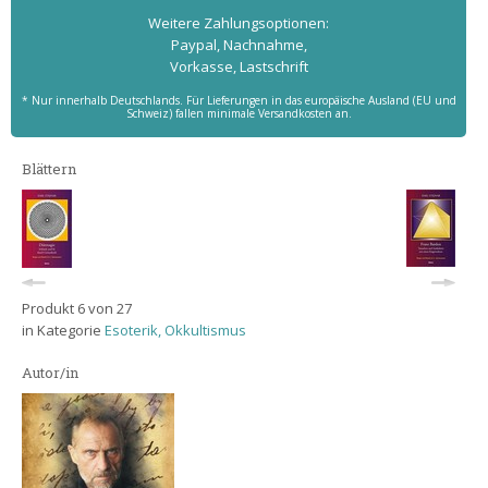
Weitere Zahlungs­optionen:
Paypal, Nachnahme,
Vorkasse, Lastschrift
* Nur innerhalb Deutschlands. Für Lieferungen in das europäische Ausland (EU und
Schweiz) fallen minimale Versandkosten an.
Blättern
Produkt 6 von 27
in Kategorie
Esoterik, Okkultismus
Autor/in