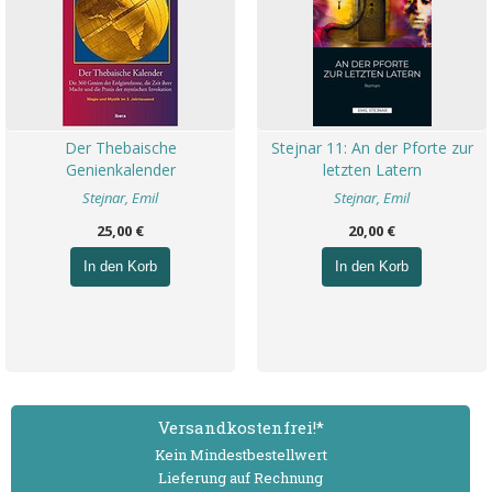
Der Thebaische
Stejnar 11: An der Pforte zur
Genienkalender
letzten Latern
Stejnar, Emil
Stejnar, Emil
25,00 €
20,00 €
In den Korb
In den Korb
Versand­kostenfrei!*
Kein Mindest­bestell­wert
Lieferung auf Rechnung