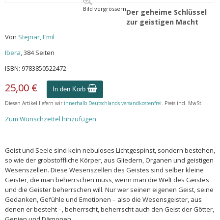
Bild vergrössern
Der geheime Schlüssel
zur geistigen Macht
Von
Stejnar, Emil
Ibera
, 384 Seiten
ISBN: 9783850522472
25,00 €
In den Korb
Diesen Artikel liefern wir
innerhalb Deutschlands versandkostenfrei
. Preis incl. MwSt.
Zum Wunschzettel hinzufügen
Geist und Seele sind kein nebuloses Lichtgespinst, sondern bestehen,
so wie der grobstoffliche Körper, aus Gliedern, Organen und geistigen
Wesenszellen. Diese Wesenszellen des Geistes sind selber kleine
Geister, die man beherrschen muss, wenn man die Welt des Geistes
und die Geister beherrschen will. Nur wer seinen eigenen Geist, seine
Gedanken, Gefühle und Emotionen – also die Wesensgeister, aus
denen er besteht –, beherrscht, beherrscht auch den Geist der Götter,
Genien und Dämonen.