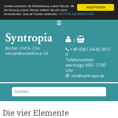
Cookies erleichtern die Bereitstellung unserer Dienste. Mit
AKZEPTIEREN
der Nutzung unserer Dienste erklären Sie sich damit
einverstanden, dass wir Cookies verwenden.
WEITERE INFORMATIONEN
☰
|
Bücher, DVDs, CDs
+49 (0)61 54-60 39 5-
versandkostenfrei in DE
0
Telefonzeiten:
werktags 9:00 -17:00
Uhr
info@syntropia.de
Die vier Elemente