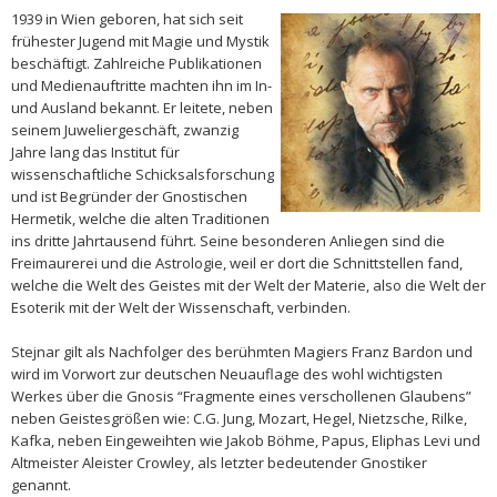
1939 in Wien geboren, hat sich seit
frühester Jugend mit Magie und Mystik
beschäftigt. Zahlreiche Publikationen
und Medienauftritte machten ihn im In-
und Ausland bekannt. Er leitete, neben
seinem Juweliergeschäft, zwanzig
Jahre lang das Institut für
wissenschaftliche Schicksalsforschung
und ist Begründer der Gnostischen
Hermetik, welche die alten Traditionen
ins dritte Jahrtausend führt. Seine besonderen Anliegen sind die
Freimaurerei und die Astrologie, weil er dort die Schnittstellen fand,
welche die Welt des Geistes mit der Welt der Materie, also die Welt der
Esoterik mit der Welt der Wissenschaft, verbinden.
Stejnar gilt als Nachfolger des berühmten Magiers Franz Bardon und
wird im Vorwort zur deutschen Neuauflage des wohl wichtigsten
Werkes über die Gnosis “Fragmente eines verschollenen Glaubens”
neben Geistesgrößen wie: C.G. Jung, Mozart, Hegel, Nietzsche, Rilke,
Kafka, neben Eingeweihten wie Jakob Böhme, Papus, Eliphas Levi und
Altmeister Aleister Crowley, als letzter bedeutender Gnostiker
genannt.