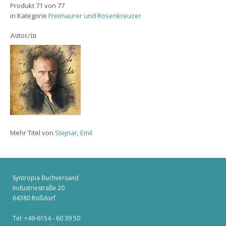
Produkt 71 von 77
in Kategorie
Freimaurer und Rosenkreuzer
Autor/in
Mehr Titel von
Stejnar, Emil
Syntropia Buchversand
Industriestraße 20
64380 Roßdorf
Tel: +49-6154 - 60 39 50