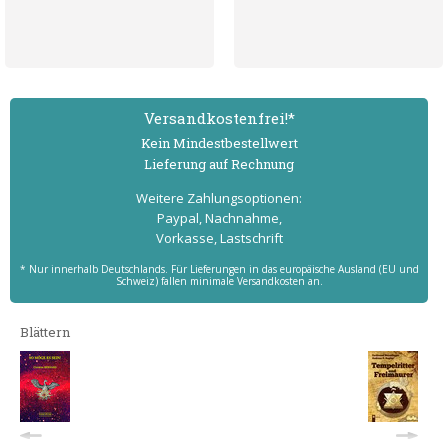
Versand­kostenfrei!*
Kein Mindest­bestell­wert
Lieferung auf Rechnung
Weitere Zahlungs­optionen:
Paypal, Nachnahme,
Vorkasse, Lastschrift
* Nur innerhalb Deutschlands. Für Lieferungen in das europäische Ausland (EU und
Schweiz) fallen minimale Versandkosten an.
Blättern