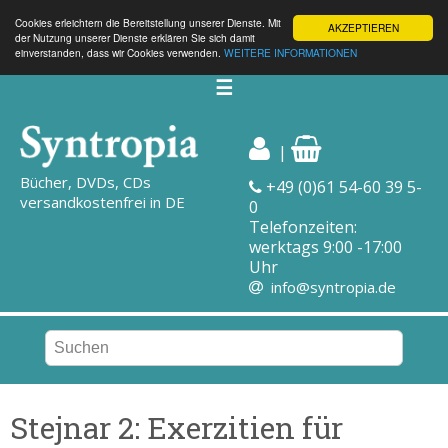
Cookies erleichtern die Bereitstellung unserer Dienste. Mit
AKZEPTIEREN
der Nutzung unserer Dienste erklären Sie sich damit
einverstanden, dass wir Cookies verwenden.
WEITERE INFORMATIONEN
☰
|
Bücher, DVDs, CDs
+49 (0)61 54-60 39 5-
versandkostenfrei in DE
0
Telefonzeiten:
werktags 9:00 -17:00
Uhr
info@syntropia.de
Stejnar 2: Exerzitien für