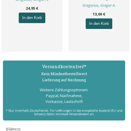
Gregorius, Gregor A.
24,95 €
13,00 €
In den Korb
In den Korb
Versand­kostenfrei!*
Kein Mindest­bestell­wert
Lieferung auf Rechnung
Weitere Zahlungs­optionen:
Paypal, Nachnahme,
Vorkasse, Lastschrift
* Nur innerhalb Deutschlands. Für Lieferungen in das europäische Ausland (EU und
Schweiz) fallen minimale Versandkosten an.
Blättern