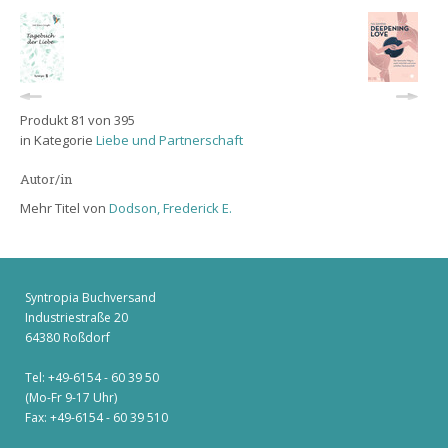
Produkt 81 von 395
in Kategorie
Liebe und Partnerschaft
Autor/in
Mehr Titel von
Dodson, Frederick E.
Syntropia Buchversand
Industriestraße 20
64380 Roßdorf
Tel: +49-6154 - 60 39 50
(Mo-Fr 9-17 Uhr)
Fax: +49-6154 - 60 39 510