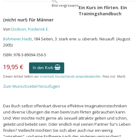
Bild vergrössern
Ein Kurs im Flirten. Ein
Trainingshandbuch
(nicht nur!) für Männer
Von
Dodson, Frederick E.
Bohmeier;Hadit
, 184 Seiten, 3. stark erw. u. überarb. Neuaufl. (August
2005)
ISBN: 978-3-89094-356-5
19,95 €
In den Korb
Diesen Artikel liefern wir
innerhalb Deutschlands versandkostenfrei
. Preis incl. MwSt.
Zum Wunschzettel hinzufügen
Das Buch selbst offenbart diverse effektive Imaginationstechniken
und diverse Übungen die man beim/zum Flirten gebrauchen kann.
Und: Wer möchte nicht gerne als sexuell attraktiv gelten und schön,
geliebt und beliebt sein. Oder endlich mal seinen Partner für's Leben
finden? Vielleicht möchten Sie sich aber auch nur ein wenig
"umsehen", und eine Erdbeere nach der anderen vernaschen?