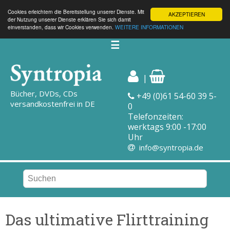
Cookies erleichtern die Bereitstellung unserer Dienste. Mit
AKZEPTIEREN
der Nutzung unserer Dienste erklären Sie sich damit
einverstanden, dass wir Cookies verwenden.
WEITERE INFORMATIONEN
☰
|
Bücher, DVDs, CDs
+49 (0)61 54-60 39 5-
versandkostenfrei in DE
0
Telefonzeiten:
werktags 9:00 -17:00
Uhr
info@syntropia.de
Das ultimative Flirttraining