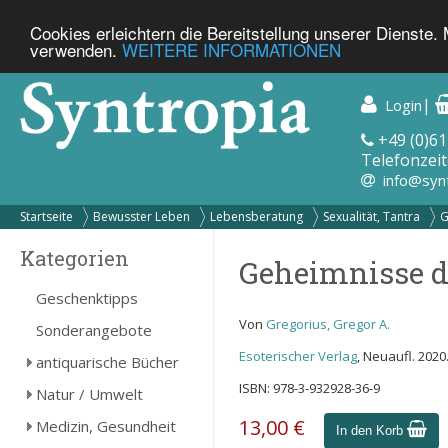
Cookies erleichtern die Bereitstellung unserer Dienste.
verwenden.
WEITERE INFORMATIONEN
|
Login
+49 (0)61
Telefonzeit
info@syn
Startseite
Bewusster Leben
Lebensberatung
Sexualität, Tantra
G
Kategorien
Geheimnisse d
Geschenktipps
Von
Gregorius, Gregor A.
Sonderangebote
Esoterischer Verlag
, Neuaufl. 2020.
antiquarische Bücher
ISBN: 978-3-932928-36-9
Natur / Umwelt
13,00 €
Medizin, Gesundheit
In den Korb