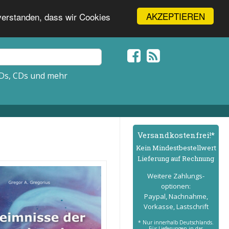
AKZEPTIEREN
nverstanden, dass wir Cookies
Ds, CDs und mehr
Versand­kostenfrei!*
Kein Mindest­bestell­wert
Lieferung auf Rechnung
Weitere Zahlungs­
optionen:
Paypal, Nachnahme,
Vorkasse, Lastschrift
* Nur innerhalb Deutschlands.
Für Lieferungen in das