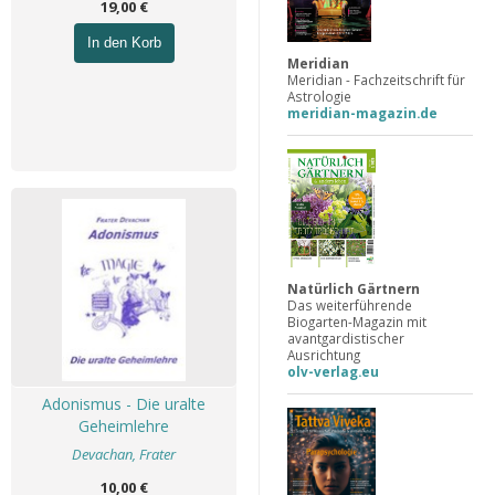
19,00 €
In den Korb
Meridian
Meridian - Fachzeitschrift für
Astrologie
meridian-magazin.de
Natürlich Gärtnern
Das weiterführende
Biogarten-Magazin mit
avantgardistischer
Ausrichtung
olv-verlag.eu
Adonismus - Die uralte
Geheimlehre
Devachan, Frater
10,00 €