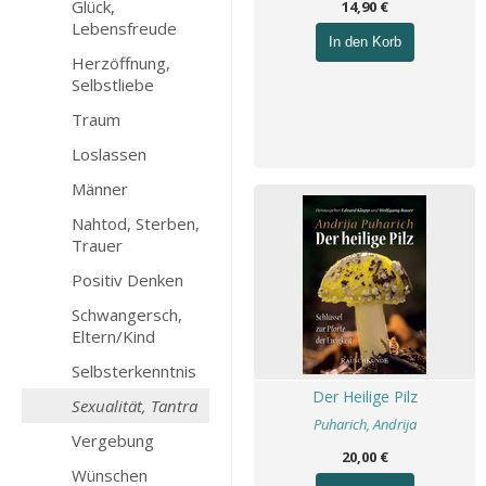
Glück,
14,90 €
Lebensfreude
In den Korb
Herzöffnung,
Selbstliebe
Traum
Loslassen
Männer
Nahtod, Sterben,
Trauer
Positiv Denken
Schwangersch,
Eltern/Kind
Selbsterkenntnis
Der Heilige Pilz
Sexualität, Tantra
Puharich, Andrija
Vergebung
20,00 €
Wünschen