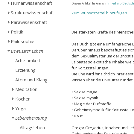
Humanwissenschaft
Diesen Artikel liefern wir
innerhalb Deutsch
Strukturwissenschaft
Zum Wunschzettel hinzufügen
Parawissenschaft
Politik
Die stärksten Kräfte des Menschen 
Philosophie
Das Buch gibt eine umfangreiche 
Darüber hinaus beschäftigt es sic
Bewusster Leben
dem Sexualmysterium der gnostis
Achtsamkeit
Es bietet so exotische Inhalte wi
für Koitusstellungen.
Erziehung
Die Ehe wird hinsichtlich ihrer e
Atem und Klang
Wissen über die Ur-Mütter rundet
Meditation
• Sexualmagie
• Sexualmystik
Kochen
• Magie der Duftstoffe
Yoga
• Geheimsymbolik für Koitusstell
• u.v.m.
Lebensberatung
Alltagsleben
Gregor Gregorius, Inhaber und Le
Geheimnisse der Sexualmagie.