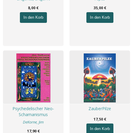
8,00 €
35,00 €
In den Korb
In den Korb
Psychedelischer Neo-
ZauberPilze
Schamanismus
17,50 €
DeKorne, Jim
In den Korb
17,90 €