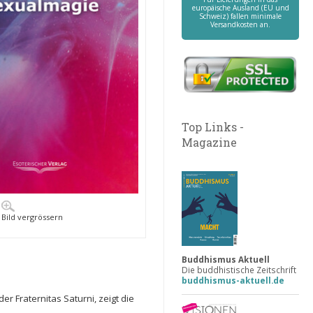
europäische Ausland (EU und
Schweiz) fallen minimale
Versandkosten an.
Top Links -
Magazine
Bild vergrössern
Buddhismus Aktuell
Die buddhistische Zeitschrift
buddhismus-aktuell.de
 Fraternitas Saturni, zeigt die