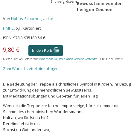
Bild vergrössern
Bewusstsein von den
heiligen Zeichen
Von
Hobbs-Scharner, Ulrike
HMHE
, o.J., Kartoniert
ISBN: 978-3-935180-56-6
9,80 €
In den Korb
Diesen Artikel liefern wir
innerhalb Deutschlands versandkostenfrei
. Preis incl. MwSt.
Zum Wunschzettel hinzufügen
Die Bedeutung der Treppe als christliches Symbol in Kirchen, ihr Bezug
zur Entwicklung des menschlichen Bewusstseins.
Mit Meditationsübungen und Gebeten für jeden Tag.
Wenn ich die Treppe zur Kirche empor steige, höre ich immer die
Stimme des cherubinischen Wandersmanns:
Halt an, wo läufst du hin?
Der Himmel ist in dir.
Suchst du Gott anderswo,