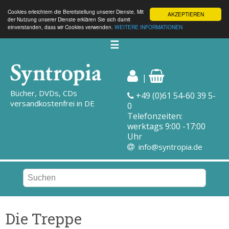
Cookies erleichtern die Bereitstellung unserer Dienste. Mit
AKZEPTIEREN
der Nutzung unserer Dienste erklären Sie sich damit
einverstanden, dass wir Cookies verwenden.
WEITERE INFORMATIONEN
☰
|
Bücher, DVDs, CDs
+49 (0)61 54-60 39 5-
versandkostenfrei in DE
0
Telefonzeiten:
werktags 9:00 -17:00
Uhr
info@syntropia.de
Die Treppe