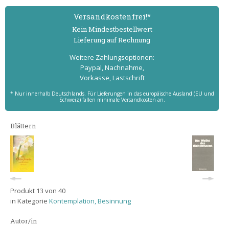
Versand­kostenfrei!*
Kein Mindest­bestell­wert
Lieferung auf Rechnung
Weitere Zahlungs­optionen:
Paypal, Nachnahme,
Vorkasse, Lastschrift
* Nur innerhalb Deutschlands. Für Lieferungen in das europäische Ausland (EU und
Schweiz) fallen minimale Versandkosten an.
Blättern
Produkt 13 von 40
in Kategorie
Kontemplation, Besinnung
Autor/in