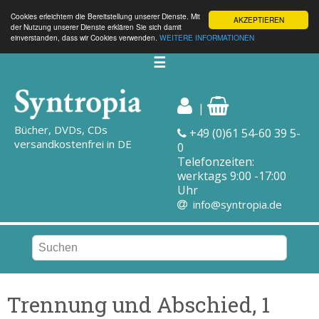
Cookies erleichtern die Bereitstellung unserer Dienste. Mit
AKZEPTIEREN
der Nutzung unserer Dienste erklären Sie sich damit
einverstanden, dass wir Cookies verwenden.
WEITERE INFORMATIONEN
☰
|
Bücher, DVDs, CDs
+49 (0)61 54-60 39 5-
versandkostenfrei in DE
0
Telefonzeiten:
werktags 9:00 -17:00
Uhr
info@syntropia.de
Trennung und Abschied, 1