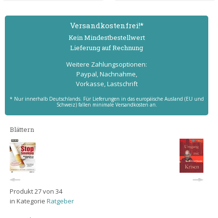
Versand­kostenfrei!*
Kein Mindest­bestell­wert
Lieferung auf Rechnung
Weitere Zahlungs­optionen:
Paypal, Nachnahme,
Vorkasse, Lastschrift
* Nur innerhalb Deutschlands. Für Lieferungen in das europäische Ausland (EU und
Schweiz) fallen minimale Versandkosten an.
Blättern
Produkt 27 von 34
in Kategorie
Ratgeber