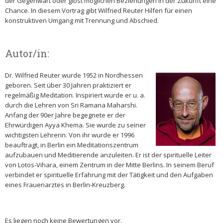
der Gegenwart oder gibst möglichen Beziehungen in der Zukunft eine
Chance. In diesem Vortrag gibt Wilfried Reuter Hilfen für einen
konstruktiven Umgang mit Trennung und Abschied.
Autor/in:
Dr. Wilfried Reuter wurde 1952 in Nordhessen
geboren. Seit über 30 Jahren praktiziert er
regelmäßig Meditation. Inspiriert wurde er u. a.
durch die Lehren von Sri Ramana Maharshi.
Anfang der 90er Jahre begegnete er der
Ehrwürdigen Ayya Khema. Sie wurde zu seiner
wichtigsten Lehrerin. Von ihr wurde er 1996
beauftragt, in Berlin ein Meditationszentrum
aufzubauen und Meditierende anzuleiten. Er ist der spirituelle Leiter
von Lotos-Vihara, einem Zentrum in der Mitte Berlins. In seinem Beruf
verbindet er spirituelle Erfahrung mit der Tätigkeit und den Aufgaben
eines Frauenarztes in Berlin-Kreuzberg.
Es liegen noch keine Bewertungen vor.