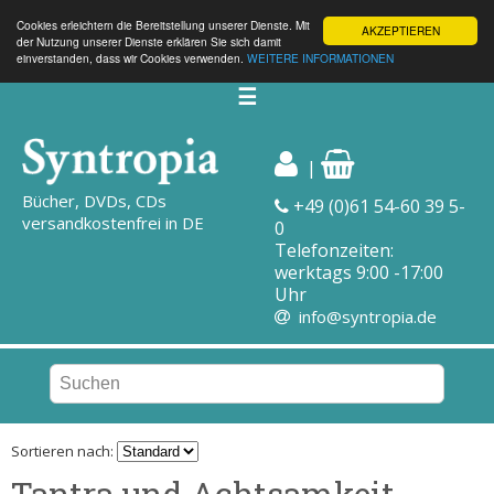
Cookies erleichtern die Bereitstellung unserer Dienste. Mit
AKZEPTIEREN
der Nutzung unserer Dienste erklären Sie sich damit
einverstanden, dass wir Cookies verwenden.
WEITERE INFORMATIONEN
☰
|
Bücher, DVDs, CDs
+49 (0)61 54-60 39 5-
versandkostenfrei in DE
0
Telefonzeiten:
werktags 9:00 -17:00
Uhr
info@syntropia.de
Sortieren nach:
Tantra und Achtsamkeit