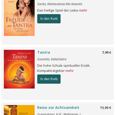
Sarita, Mahasatvaa Ma Ananda
Das heilige Spiel der Liebe
mehr
In den Korb
Tantra
7,99 €
Govinda, Kalashatra
Die hohe Schule spiritueller Erotik.
Kompaktratgeber
mehr
In den Korb
Reise zur Achtsamkeit
15,00 €
Gunaratana, H.B.; Malmgren, J.