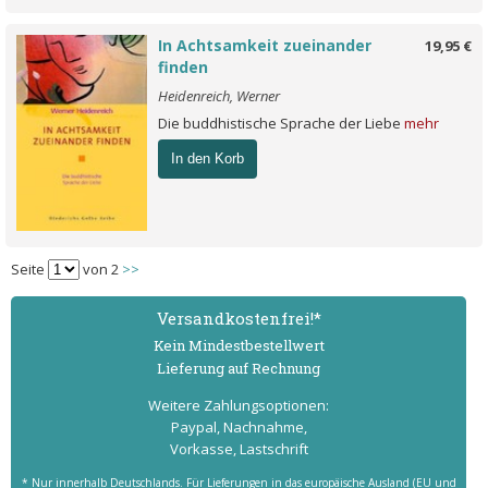
In Achtsamkeit zueinander
19,95 €
finden
Heidenreich, Werner
Die buddhistische Sprache der Liebe
mehr
In den Korb
Seite
von 2
>>
Versand­kostenfrei!*
Kein Mindest­bestell­wert
Lieferung auf Rechnung
Weitere Zahlungs­optionen:
Paypal, Nachnahme,
Vorkasse, Lastschrift
* Nur innerhalb Deutschlands. Für Lieferungen in das europäische Ausland (EU und