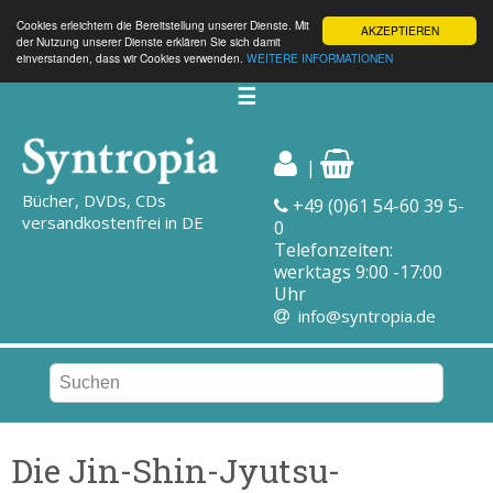
Cookies erleichtern die Bereitstellung unserer Dienste. Mit
AKZEPTIEREN
der Nutzung unserer Dienste erklären Sie sich damit
einverstanden, dass wir Cookies verwenden.
WEITERE INFORMATIONEN
☰
|
Bücher, DVDs, CDs
+49 (0)61 54-60 39 5-
versandkostenfrei in DE
0
Telefonzeiten:
werktags 9:00 -17:00
Uhr
info@syntropia.de
Die Jin-Shin-Jyutsu-