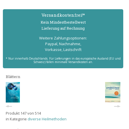
Versand­kostenfrei!*
Kein Mindest­bestell­wert
Lieferung auf Rechnung
Weitere Zahlungs­optionen:
Paypal, Nachnahme,
Vorkasse, Lastschrift
* Nur innerhalb Deutschlands. Für Lieferungen in das europäische Ausland (EU und
Schweiz) fallen minimale Versandkosten an.
Blättern
Produkt 147 von 514
in Kategorie
diverse Heilmethoden