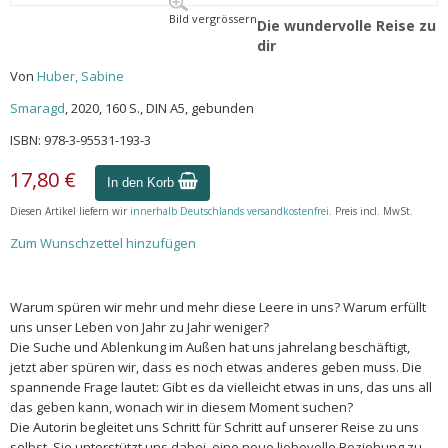
Bild vergrössern
Die wundervolle Reise zu
dir
Von
Huber, Sabine
Smaragd
, 2020, 160 S., DIN A5, gebunden
ISBN: 978-3-95531-193-3
17,80 €
In den Korb
Diesen Artikel liefern wir
innerhalb Deutschlands versandkostenfrei
. Preis incl. MwSt.
Zum Wunschzettel hinzufügen
Warum spüren wir mehr und mehr diese Leere in uns? Warum erfüllt
uns unser Leben von Jahr zu Jahr weniger?
Die Suche und Ablenkung im Außen hat uns jahrelang beschäftigt,
jetzt aber spüren wir, dass es noch etwas anderes geben muss. Die
spannende Frage lautet: Gibt es da vielleicht etwas in uns, das uns all
das geben kann, wonach wir in diesem Moment suchen?
Die Autorin begleitet uns Schritt für Schritt auf unserer Reise zu uns
selbst. Sie unterstützt uns dabei, eine neue liebevolle Beziehung zu