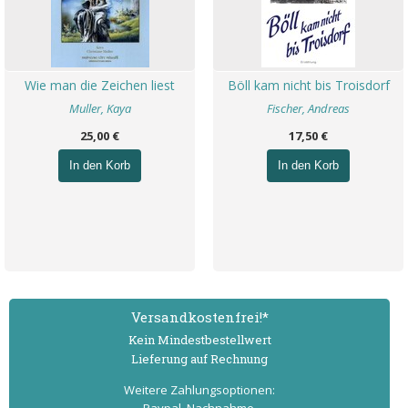
Wie man die Zeichen liest
Böll kam nicht bis Troisdorf
Muller, Kaya
Fischer, Andreas
25,00 €
17,50 €
In den Korb
In den Korb
Versand­kostenfrei!*
Kein Mindest­bestell­wert
Lieferung auf Rechnung
Weitere Zahlungs­optionen: