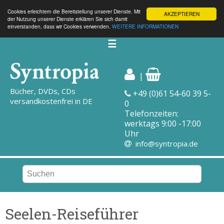
Cookies erleichtern die Bereitstellung unserer Dienste. Mit
AKZEPTIEREN
der Nutzung unserer Dienste erklären Sie sich damit
einverstanden, dass wir Cookies verwenden.
WEITERE INFORMATIONEN
☰
|
Bücher, DVDs, CDs
+49 (0)61 54-60 39 5-
versandkostenfrei in DE
0
Telefonzeiten:
werktags 9:00 -17:00
Uhr
info@syntropia.de
Seelen-Reiseführer