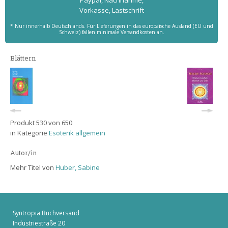
Paypal, Nachnahme,
Vorkasse, Lastschrift
* Nur innerhalb Deutschlands. Für Lieferungen in das europäische Ausland (EU und
Schweiz) fallen minimale Versandkosten an.
Blättern
Produkt 530 von 650
in Kategorie
Esoterik allgemein
Autor/in
Mehr Titel von
Huber, Sabine
Syntropia Buchversand
Industriestraße 20