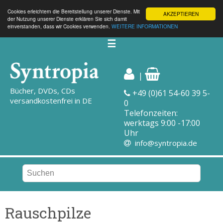
Cookies erleichtern die Bereitstellung unserer Dienste. Mit
AKZEPTIEREN
der Nutzung unserer Dienste erklären Sie sich damit
einverstanden, dass wir Cookies verwenden.
WEITERE INFORMATIONEN
☰
|
Bücher, DVDs, CDs
+49 (0)61 54-60 39 5-
versandkostenfrei in DE
0
Telefonzeiten:
werktags 9:00 -17:00
Uhr
info@syntropia.de
Rauschpilze