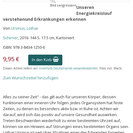
Bild vergrössern
Unseren
Energiekreislauf
verstehenund Erkrankungen erkennen
Von
Ursinus, Lothar
Schirner
, 2016. 144 S. 17.5 cm, Kartoniert
ISBN: 978-3-8434-1250-6
9,95 €
In den Korb
Diesen Artikel liefern wir
innerhalb Deutschlands versandkostenfrei
. Preis incl. MwSt.
Zum Wunschzettel hinzufügen
Alles zu seiner Zeit" - das gilt auch für unseren Körper, dessen
Funktionen einer inneren Uhr folgen. Jedes Organsystem hat feste
Zeiten, zu denen es besonders aktiv bzw. in Ruhe ist. Achten wir
darauf, wird sich das positiv auf unsere Gesundheit auswirken.
Treten Beschwerden wiederholt zu einer bestimmten Uhrzeit auf,
können sie ein Hinweis auf Störungen eines bestimmten Organs sein.
Lothar Ursinus ist seit über 30 Jahren einer der führenden Experten