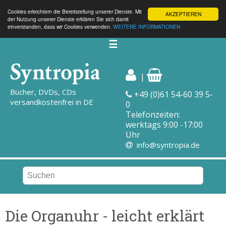
Cookies erleichtern die Bereitstellung unserer Dienste. Mit
AKZEPTIEREN
der Nutzung unserer Dienste erklären Sie sich damit
einverstanden, dass wir Cookies verwenden.
WEITERE INFORMATIONEN
☰
|
Bücher, DVDs, CDs
+49 (0)61 54-60 39 5-
versandkostenfrei in DE
0
Telefonzeiten:
werktags 9:00 -17:00
Uhr
info@syntropia.de
Die Organuhr - leicht erklärt