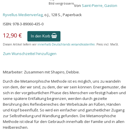
Bild vergrössern
Von
Saint-Pierre, Gaston
Ryvellus Medienverlag
, o.J., 128 S., Paperback
ISBN: 978-3-89060-435-0
12,90 €
In den Korb
Diesen Artikel liefern wir
innerhalb Deutschlands versandkostenfrei
. Preis incl. MwSt.
Zum Wunschzettel hinzufügen
Mitarbeiter: Zusammen mit Shapiro, Debbie.
Durch die Metamorphische Methode ist es möglich, uns zu wandeln
von dem, der wir sind, zu dem, der wir sein können. Energiemuster, die
sich in der vorgeburtlichen Phase des Menschen verfestigt haben und
seine spätere Entfaltung begrenzen, werden durch gezielte
Berührung des Reflexbereiches der Wirbelsäule an Füßen, Händen
und Kopf beeinflußt. So wird ein einfacher und ganzheitlicher Zugang
zur Selbstheilung und Wandlung gefunden. Die Metamorphische
Methode ist ideal für den Gebrauch innerhalb der Familie und in allen
Heilbereichen.