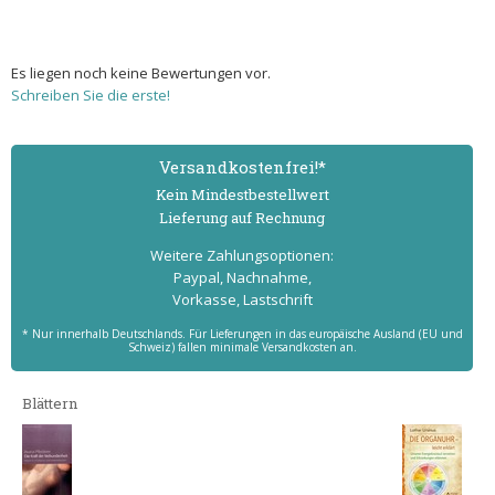
Es liegen noch keine Bewertungen vor.
Schreiben Sie die erste!
Versand­kostenfrei!*
Kein Mindest­bestell­wert
Lieferung auf Rechnung
Weitere Zahlungs­optionen:
Paypal, Nachnahme,
Vorkasse, Lastschrift
* Nur innerhalb Deutschlands. Für Lieferungen in das europäische Ausland (EU und
Schweiz) fallen minimale Versandkosten an.
Blättern