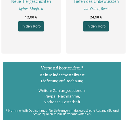
Neue Tiergeschichten
Tiefen des Unbewussten
Kyber, Manfred
van Osten, René
12,80 €
24,90 €
In den Korb
In den Korb
Versand­kostenfrei!*
Kein Mindest­bestell­wert
Lieferung auf Rechnung
Weitere Zahlungs­optionen:
Paypal, Nachnahme,
Vorkasse, Lastschrift
* Nur innerhalb Deutschlands. Für Lieferungen in das europäische Ausland (EU und
Schweiz) fallen minimale Versandkosten an.