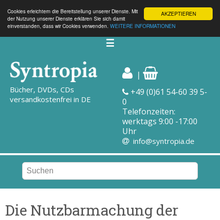
Cookies erleichtern die Bereitstellung unserer Dienste. Mit
AKZEPTIEREN
der Nutzung unserer Dienste erklären Sie sich damit
einverstanden, dass wir Cookies verwenden.
WEITERE INFORMATIONEN
☰
|
Bücher, DVDs, CDs
+49 (0)61 54-60 39 5-
versandkostenfrei in DE
0
Telefonzeiten:
werktags 9:00 -17:00
Uhr
info@syntropia.de
Die Nutzbarmachung der