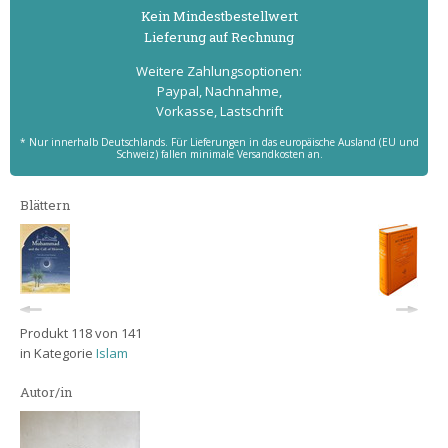
Kein Mindest­bestell­wert
Lieferung auf Rechnung
Weitere Zahlungs­optionen:
Paypal, Nachnahme,
Vorkasse, Lastschrift
* Nur innerhalb Deutschlands. Für Lieferungen in das europäische Ausland (EU und
Schweiz) fallen minimale Versandkosten an.
Blättern
Produkt 118 von 141
in Kategorie
Islam
Autor/in