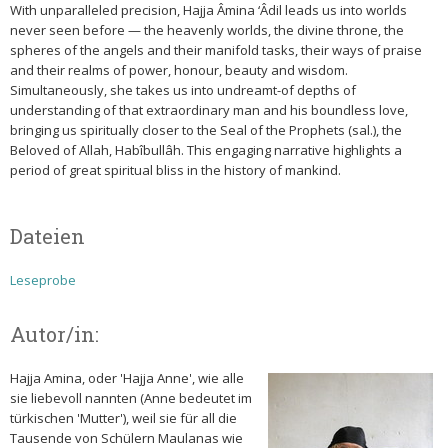
With unparalleled precision, Hajja Âmina ‘Âdil leads us into worlds
never seen before — the heavenly worlds, the divine throne, the
spheres of the angels and their manifold tasks, their ways of praise
and their realms of power, honour, beauty and wisdom.
Simultaneously, she takes us into undreamt-of depths of
understanding of that extraordinary man and his boundless love,
bringing us spiritually closer to the Seal of the Prophets (sal.), the
Beloved of Allah, Habîbullâh. This engaging narrative highlights a
period of great spiritual bliss in the history of mankind.
Dateien
Leseprobe
Autor/in:
Hajja Amina, oder 'Hajja Anne', wie alle
sie liebevoll nannten (Anne bedeutet im
türkischen 'Mutter'), weil sie für all die
Tausende von Schülern Maulanas wie