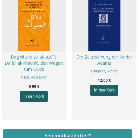
Begleittext zu al-Jazûlîs
Die Zeitrechnung der Kinder
Dalâ’il al-Khayrât, den Wegen
Adams
zum Glück
Langlotz, Rainer
Heyn, Abu Bakr
12,00 €
9,00 €
In den Korb
In den Korb
Versand­kostenfrei!*