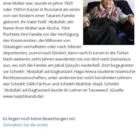
eine Mutter war, wurde im Jahre 1929
oder 1930 in Kazan in Russland als eines
von vier Kindern einer Tataren-Familie
geboren. Ihr Vater hieß ´Abdullah, der
Name ihrer Mutter war Aîscha. 1934
flüchtete ihre Familie vor der Verfolgung
der Kommunisten, die Millionen von
Gläubigen verhafteten oder nach Sibirien
deportierten, zuerst nach Eleskirt, dann nach Erzurum in die Türkei.
Nach weiteren zehn Jahren wanderten sie von dort nach Damaskus
aus, wo sich die Familie am Jabal Qasyûn niederließ. Dort begegneten
sie Scheikh ´Abdullah ad-Daghastanî. Hajja Amina studierte islamische
Rechtswissenschaften, unter anderem bei solch berühmten Lehrern
wie Scheikh Sâlih Farfour und Scheikh Mukhtar Alayli. Scheikh
´Abdullah ad-Daghastanî wurde ihr Lehrer im Tasawwuf. (Quelle:
www.naqshbandi.de)
Es liegen noch keine Bewertungen vor.
Schreiben Sie die erste!