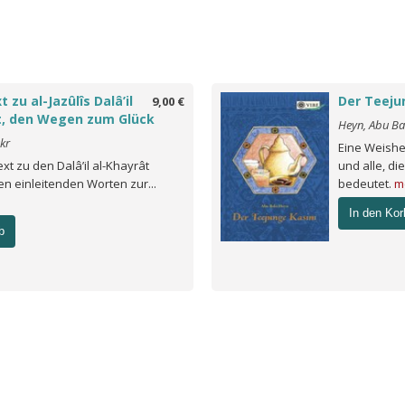
 zu al-Jazûlîs Dalâ’il
Der Teeju
9,00 €
t, den Wegen zum Glück
Heyn, Abu Ba
kr
Eine Weishe
ext zu den Dalâ’il al-Khayrât
und alle, di
n einleitenden Worten zur...
bedeutet.
m
In den Kor
b