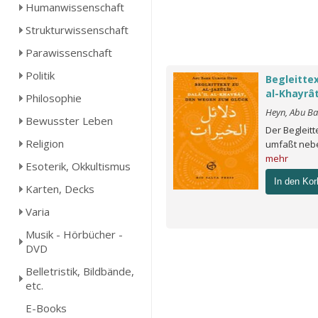
Humanwissenschaft
Strukturwissenschaft
Parawissenschaft
Politik
Begleittext
al-Khayrâ
Philosophie
Heyn, Abu Ba
Bewusster Leben
Der Begleitt
Religion
umfaßt nebe
mehr
Esoterik, Okkultismus
In den Kor
Karten, Decks
Varia
Musik - Hörbücher -
DVD
Belletristik, Bildbände,
etc.
E-Books