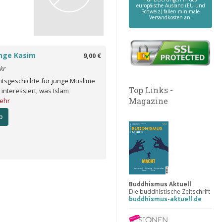
europäische Ausland (EU und
Schweiz) fallen minimale
Versandkosten an.
nge Kasim
9,00 €
kr
itsgeschichte für junge Muslime
Top Links -
e interessiert, was Islam
Magazine
ehr
b
Buddhismus Aktuell
Die buddhistische Zeitschrift
buddhismus-aktuell.de