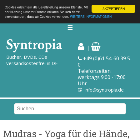
Cookies erleichtern die Bereitstellung unserer Dienste. Mit
AKZEPTIEREN
der Nutzung unserer Dienste erklären Sie sich damit
einverstanden, dass wir Cookies verwenden.
WEITERE INFORMATIONEN
☰
|
Bücher, DVDs, CDs
+49 (0)61 54-60 39 5-
versandkostenfrei in DE
0
Telefonzeiten:
werktags 9:00 -17:00
Uhr
info@syntropia.de
Mudras - Yoga für die Hände,