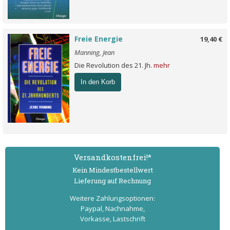
Freie Energie
19,40 €
Manning, Jean
Die Revolution des 21. Jh.
mehr
In den Korb
Versand­kostenfrei!*
Kein Mindest­bestell­wert
Lieferung auf Rechnung
Weitere Zahlungs­optionen:
Paypal, Nachnahme,
Vorkasse, Lastschrift