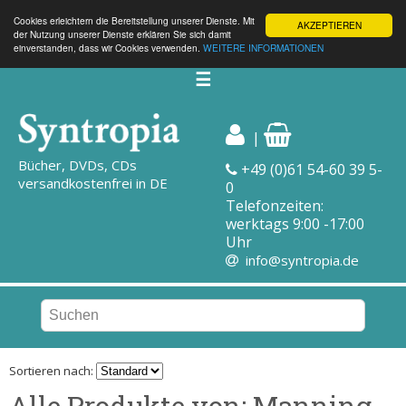
Cookies erleichtern die Bereitstellung unserer Dienste. Mit
AKZEPTIEREN
der Nutzung unserer Dienste erklären Sie sich damit
einverstanden, dass wir Cookies verwenden.
WEITERE INFORMATIONEN
☰
|
Bücher, DVDs, CDs
+49 (0)61 54-60 39 5-
versandkostenfrei in DE
0
Telefonzeiten:
werktags 9:00 -17:00
Uhr
info@syntropia.de
Sortieren nach:
Alle Produkte von: Manning,