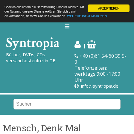
Cookies erleichtern die Bereitstellung unserer Dienste. Mit
AKZEPTIEREN
der Nutzung unserer Dienste erklären Sie sich damit
einverstanden, dass wir Cookies verwenden.
WEITERE INFORMATIONEN
☰
|
Bücher, DVDs, CDs
+49 (0)61 54-60 39 5-
versandkostenfrei in DE
0
Telefonzeiten:
werktags 9:00 -17:00
Uhr
info@syntropia.de
Mensch, Denk Mal