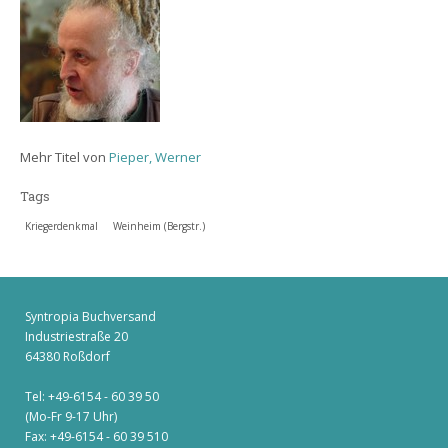
Mehr Titel von
Pieper, Werner
Tags
Kriegerdenkmal
Weinheim (Bergstr.)
Syntropia Buchversand
Industriestraße 20
64380 Roßdorf
Tel: +49-6154 - 60 39 50
(Mo-Fr 9-17 Uhr)
Fax: +49-6154 - 60 39 510