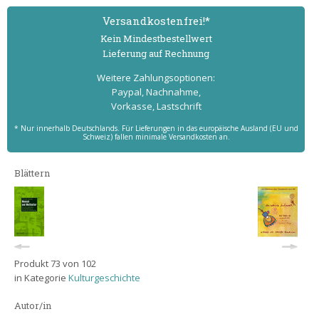
Versand­kostenfrei!*
Kein Mindest­bestell­wert
Lieferung auf Rechnung
Weitere Zahlungs­optionen:
Paypal, Nachnahme,
Vorkasse, Lastschrift
* Nur innerhalb Deutschlands. Für Lieferungen in das europäische Ausland (EU und
Schweiz) fallen minimale Versandkosten an.
Blättern
Produkt 73 von 102
in Kategorie
Kulturgeschichte
Autor/in