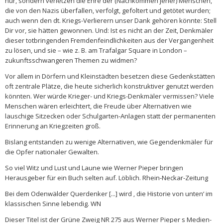
nur, sondern verletzen die Ehre der (Nachkommen jener) Menschen,
die von den Nazis überfallen, verfolgt, gefoltert und getötet wurden;
auch wenn den dt. Kriegs-Verlierern unser Dank gehören könnte: Stell
Dir vor, sie hätten gewonnen. Und: Ist es nicht an der Zeit, Denkmäler
dieser totbringenden Fremdenfeindlichkeiten aus der Vergangenheit
zu lösen, und sie – wie z. B. am Trafalgar Square in London –
zukunftsschwangeren Themen zu widmen?
Vor allem in Dörfern und Kleinstädten besetzen diese Gedenkstätten
oft zentrale Plätze, die heute sicherlich konstruktiver genutzt werden
könnten. Wer würde Krieger- und Kriegs-Denkmäler vermissen? Viele
Menschen wären erleichtert, die Freude über Alternativen wie
lauschige Sitzecken oder Schulgarten-Anlagen statt der permanenten
Erinnerung an Kriegzeiten groß.
Bislang entstanden zu wenige Alternativen, wie Gegendenkmäler für
die Opfer nationaler Gewalten.
So viel Witz und Lust und Laune wie Werner Pieper bringen
Herausgeber für ein Buch selten auf. Löblich. Rhein-Neckar-Zeitung
Bei dem Odenwälder Querdenker [...] wird ‚ die Historie von unten‘ im
klassischen Sinne lebendig. WN
Dieser Titel ist der Grüne Zweig NR 275 aus Werner Pieper s Medien-