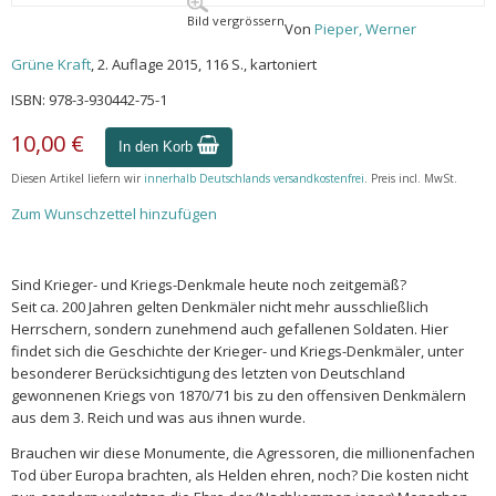
Bild vergrössern
Von
Pieper, Werner
Grüne Kraft
, 2. Auflage 2015, 116 S., kartoniert
ISBN: 978-3-930442-75-1
10,00 €
In den Korb
Diesen Artikel liefern wir
innerhalb Deutschlands versandkostenfrei
. Preis incl. MwSt.
Zum Wunschzettel hinzufügen
Sind Krieger- und Kriegs-Denkmale heute noch zeitgemäß?
Seit ca. 200 Jahren gelten Denkmäler nicht mehr ausschließlich
Herrschern, sondern zunehmend auch gefallenen Soldaten. Hier
findet sich die Geschichte der Krieger- und Kriegs-Denkmäler, unter
besonderer Berücksichtigung des letzten von Deutschland
gewonnenen Kriegs von 1870/71 bis zu den offensiven Denkmälern
aus dem 3. Reich und was aus ihnen wurde.
Brauchen wir diese Monumente, die Agressoren, die millionenfachen
Tod über Europa brachten, als Helden ehren, noch? Die kosten nicht