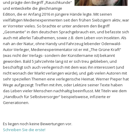
und prägte den Begriff „Rauschkunde“
und entwickelte die gleichnamige
Edition, die er Anfang 2016 in jüngere Hände legte. Mit seinen
vielfältigen Medienexperimenten seit den frühen Siebzigern aktiv, war
er Vorreiter vieles. So brachte er unter anderem den Begriff
„Geomantie“ in den deutschen Sprachgebrauch ein, und befasste sich
auch mit allerlei Tabuthemen, sowie z.B. dem Leben von Insekten. Als
nah an der Natur, ohne Handy und Fahrzeug lebender Odenwald-
Autor-Verleger, Medienexperimentator ist er mit „The Grüne Kraft“
(was nicht der Verlags- sondern der Künstlername ist) bekannt
geworden. Bald 5 Jahrzehnte lang ist er sich treu geblieben, und
beschäftigt sich auch verlegerisch mit dem was ihn interessiert (und
nicht wonach der Markt verlangen würde), und gab vielen Autoren mit
sehr speziellen Themen eine verlegerische Heimat. Werner Pieper hat
Wege aufgezeigt: Treffen mit ihm, oder Lektüre seiner Texte haben
das Leben vieler Menschen nachhaltig beeinflusst. Mit Titeln wie dem
„Handbuch für Selbstversorger“ beispielsweise, infizierte er
Generationen.
Es liegen noch keine Bewertungen vor.
Schreiben Sie die erste!