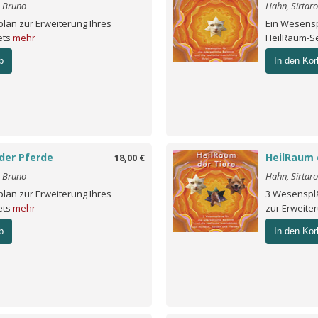
o Bruno
Hahn, Sirtar
lan zur Erweiterung Ihres
Ein Wesensp
ets
mehr
HeilRaum-S
b
In den Kor
der Pferde
HeilRaum 
18,00 €
o Bruno
Hahn, Sirtar
lan zur Erweiterung Ihres
3 Wesensplä
ets
mehr
zur Erweite
b
In den Kor