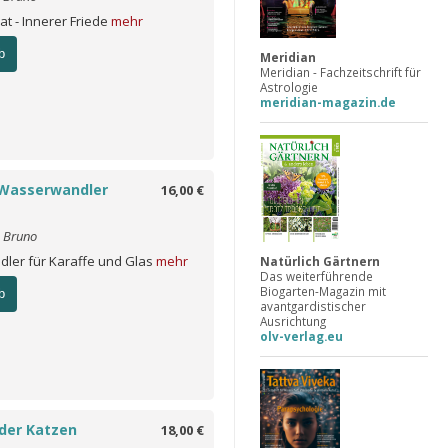
t - Innerer Friede
mehr
b
Meridian
Meridian - Fachzeitschrift für
Astrologie
meridian-magazin.de
Wasserwandler
16,00 €
o Bruno
ler für Karaffe und Glas
mehr
Natürlich Gärtnern
Das weiterführende
Biogarten-Magazin mit
b
avantgardistischer
Ausrichtung
olv-verlag.eu
der Katzen
18,00 €