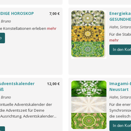
NDIGE HOROSKOP
Energieka
7,00 €
GESUNDHE
o Bruno
Hahn, Sirtar
he Konstellationen erleben
mehr
Für die Stab
b
mehr
In den Kor
Adventskalender
Imagami-
12,00 €
iß
Neustart
o Bruno
Hahn, Sirtar
irituelle Adventskalender der
Für die ene
die Adventszeit für Deine
Synchronisi
 Ausrichtung. Adventskalender...
die seelisc
In den Kor