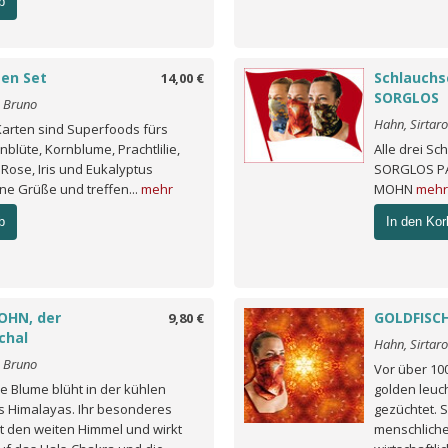
b
ten Set
Schlauch
14,00 €
SORGLOS
o Bruno
Hahn, Sirtar
Karten sind Superfoods fürs
blüte, Kornblume, Prachtlilie,
Alle drei S
Rose, Iris und Eukalyptus
SORGLOS PAKE
ne Grüße und treffen...
mehr
MOHN
mehr
b
In den Kor
OHN, der
GOLDFISCH
9,80 €
chal
Hahn, Sirtar
o Bruno
Vor über 10
e Blume blüht in der kühlen
golden leuc
s Himalayas. Ihr besonderes
gezüchtet. 
lt den weiten Himmel und wirkt
menschliche