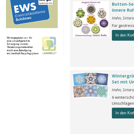
Button-Se
innere Ru
Hahn, Sirtar
Für gestres
In den Kor
Wintergrü
Set mit U
Hahn, Sirtar
6 wintersch
Umschläge
In den Kor