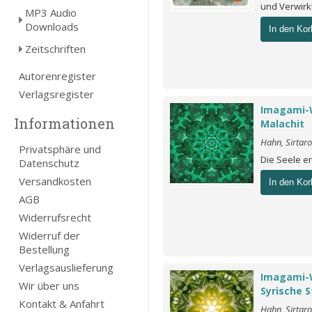
und Verwirk
MP3 Audio
Downloads
In den Kor
Zeitschriften
Autorenregister
Verlagsregister
Imagami-
Informationen
Malachit
Hahn, Sirtar
Privatsphäre und
Die Seele 
Datenschutz
Versandkosten
In den Kor
AGB
Widerrufsrecht
Widerruf der
Bestellung
Verlagsauslieferung
Imagami-
Wir über uns
Syrische 
Kontakt & Anfahrt
Hahn, Sirtar