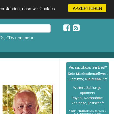
AKZEPTIEREN
nverstanden, dass wir Cookies
Ds, CDs und mehr
Versand­kostenfrei!*
Kein Mindest­bestell­wert
Lieferung auf Rechnung
Weitere Zahlungs­
optionen:
Paypal, Nachnahme,
Vorkasse, Lastschrift
* Nur innerhalb Deutschlands.
Für Lieferungen in das