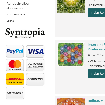
Rundschreiben
Die Lichtbr
abonnieren
In den Kor
Impressum
Links
Imagami-
Kinderwas
Hahn, Sirtar
9 Willkomme
unbeschwer
In den Kor
HeilRaum 