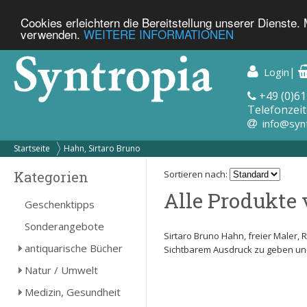
Cookies erleichtern die Bereitstellung unserer Dienste.
verwenden.
WEITERE INFORMATIONEN
|
Login
+49 (0)61
Telefonzeit
info@syn
Startseite
Hahn, Sirtaro Bruno
Kategorien
Sortieren nach:
Alle Produkte 
Geschenktipps
Sonderangebote
Sirtaro Bruno Hahn, freier Maler,
antiquarische Bücher
Sichtbarem Ausdruck zu geben und 
Natur / Umwelt
Medizin, Gesundheit