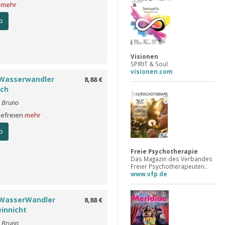
t
mehr
b
Visionen
SPIRIT & Soul
visionen.com
Wasserwandler
8,88 €
uch
o Bruno
Befreien
mehr
b
Freie Psychotherapie
Das Magazin des Verbandes
Freier Psychotherapeuten..
www.vfp.de
WasserWandler
8,88 €
innicht
o Bruno