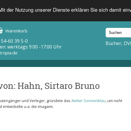
 Mit der Nutzung unserer Dienste erklären Sie sich damit ei
Warenkorb
 54-60 39 5-0
Bücher, DV
en: werktags 9:00 -17:00 Uhr
tropia.de
von: Hahn, Sirtaro Bruno
 Rutengänger und Verleger, gründete das
Atelier Sonnenblau
, um nicht
entwickelte u.a. die imagami.