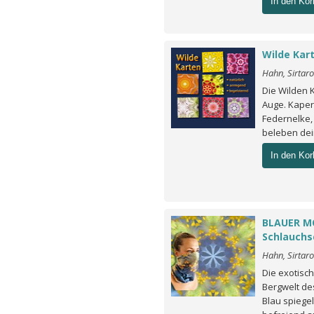
In den Kor
Wilde Kar
Hahn, Sirtar
Die Wilden 
Auge. Kapern
Federnelke, 
beleben dei
In den Kor
BLAUER M
Schlauchs
Hahn, Sirtar
Die exotisch
Bergwelt de
Blau spiege