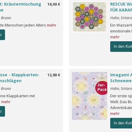
t: Kräutermischung
RESCUE W
16,00 €
he
FÜR KARA
o Bruno
Hahn, Sirtar
ste Menschen jeden Alters
mehr
Ein WasserW
emotionale 
b
mehr
In den Kor
sse - Klappkarten-
Imagami 
12,80 €
mschlägen
Schneewei
o Bruno
Hahn, Sirtar
öne Klappkarten mit
Der erste sp
n
mehr
Welt. Das Bu
Adventskalen
b
mehr
In den Kor