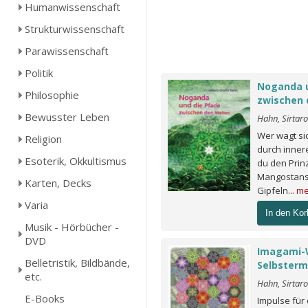
Humanwissenschaft
Strukturwissenschaft
Parawissenschaft
Politik
Noganda u
Philosophie
zwischen 
Bewusster Leben
Hahn, Sirtar
Wer wagt si
Religion
durch inner
Esoterik, Okkultismus
du den Prinz
Mangostans
Karten, Decks
Gipfeln...
me
Varia
In den Kor
Musik - Hörbücher -
DVD
Imagami-
Belletristik, Bildbände,
Selbster
etc.
Hahn, Sirtar
E-Books
Impulse für 