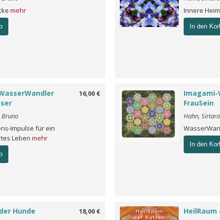
ücke
mehr
Innere Heima
b
In den Kor
WasserWandler
Imagami-
16,00 €
ser
FrauSein
o Bruno
Hahn, Sirtar
ns-Impulse für ein
WasserWand
tes Leben
mehr
In den Kor
b
der Hunde
HeilRaum 
18,00 €