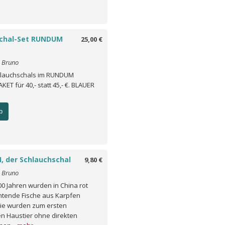
schal-Set RUNDUM
25,00 €
o Bruno
chlauchschals im RUNDUM
T für 40,- statt 45,- €. BLAUER
b
, der Schlauchschal
9,80 €
o Bruno
00 Jahren wurden in China rot
htende Fische aus Karpfen
Sie wurden zum ersten
n Haustier ohne direkten