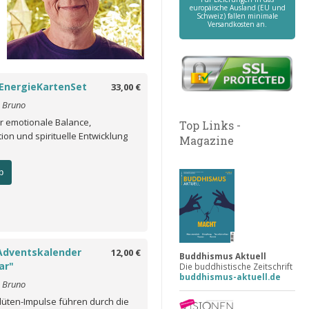
europäische Ausland (EU und
Schweiz) fallen minimale
Versandkosten an.
- EnergieKartenSet
33,00 €
o Bruno
ür emotionale Balance,
Top Links -
on und spirituelle Entwicklung
Magazine
b
Adventskalender
12,00 €
Buddhismus Aktuell
ar"
Die buddhistische Zeitschrift
buddhismus-aktuell.de
o Bruno
üten-Impulse führen durch die