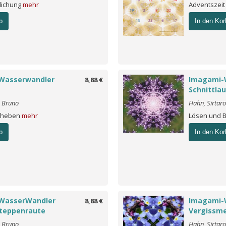
lichung
mehr
Adventszei
b
In den Kor
Wasserwandler
Imagami-
8,88 €
Schnittla
o Bruno
Hahn, Sirtar
erheben
mehr
Lösen und 
b
In den Kor
WasserWandler
Imagami-
8,88 €
Steppenraute
Vergissme
o Bruno
Hahn, Sirtar