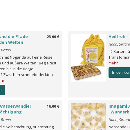
nd die Pfade
Heilfroh 
23,00 €
den Welten
Hahn, Sirtar
o Bruno
45 Karten f
ch mit Noganda auf eine Reise
Transformati
e und äußere Welten? Begleitest
mehr
en bis in die Berge
In den Kor
? Zwischen schneebedeckten
hr
b
Wasserwandler
Imagami 
16,00 €
mächtigung
"Wunderb
o Bruno
Hahn, Sirtar
die Selbstachtung, Ausrichtung
Nährende Bl