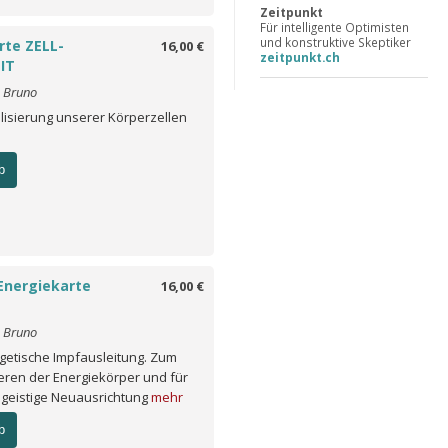
Zeitpunkt
Für intelligente Optimisten
und konstruktive Skeptiker
rte ZELL-
16,00 €
zeitpunkt.ch
IT
o Bruno
ilisierung unserer Körperzellen
b
Energiekarte
16,00 €
o Bruno
rgetische Impfausleitung. Zum
eren der Energiekörper und für
h geistige Neuausrichtung
mehr
b