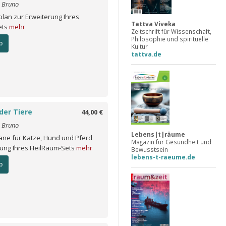
o Bruno
lan zur Erweiterung Ihres
Tattva Viveka
ets
mehr
Zeitschrift für Wissenschaft,
Philosophie und spirituelle
b
Kultur
tattva.de
der Tiere
44,00 €
o Bruno
Lebens|t|räume
ne für Katze, Hund und Pferd
Magazin für Gesundheit und
rung Ihres HeilRaum-Sets
mehr
Bewusstsein
lebens-t-raeume.de
b