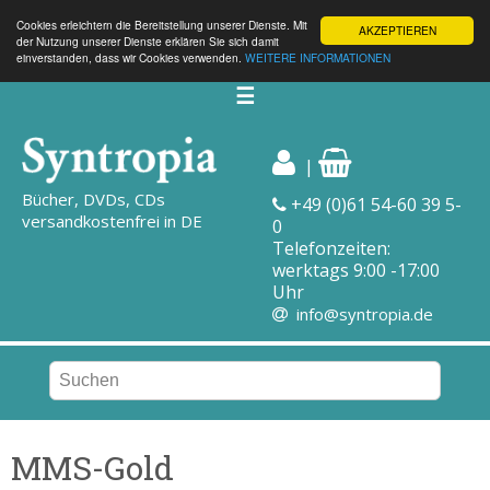
Cookies erleichtern die Bereitstellung unserer Dienste. Mit
AKZEPTIEREN
der Nutzung unserer Dienste erklären Sie sich damit
einverstanden, dass wir Cookies verwenden.
WEITERE INFORMATIONEN
☰
|
Bücher, DVDs, CDs
+49 (0)61 54-60 39 5-
versandkostenfrei in DE
0
Telefonzeiten:
werktags 9:00 -17:00
Uhr
info@syntropia.de
MMS-Gold