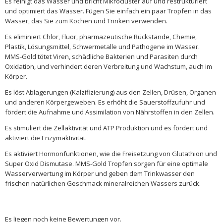
Es reinigt das Wasser und bricht Mikrocluster auf und restrukturiert
und optimiert das Wasser. Fügen Sie einfach ein paar Tropfen in das
Wasser, das Sie zum Kochen und Trinken verwenden.
Es eliminiert Chlor, Fluor, pharmazeutische Rückstände, Chemie,
Plastik, Lösungsmittel, Schwermetalle und Pathogene im Wasser.
MMS-Gold tötet Viren, schädliche Bakterien und Parasiten durch
Oxidation, und verhindert deren Verbreitung und Wachstum, auch im
Körper.
Es löst Ablagerungen (Kalzifizierung) aus den Zellen, Drüsen, Organen
und anderen Körpergeweben. Es erhöht die Sauerstoffzufuhr und
fördert die Aufnahme und Assimilation von Nährstoffen in den Zellen.
Es stimuliert die Zellaktivität und ATP Produktion und es fördert und
aktiviert die Enzymaktivität.
Es aktiviert Hormonfunktionen, wie die Freisetzung von Glutathion und
Super Oxid Dismutase. MMS-Gold Tropfen sorgen für eine optimale
Wasserverwertung im Körper und geben dem Trinkwasser den
frischen natürlichen Geschmack mineralreichen Wassers zurück.
Es liegen noch keine Bewertungen vor.