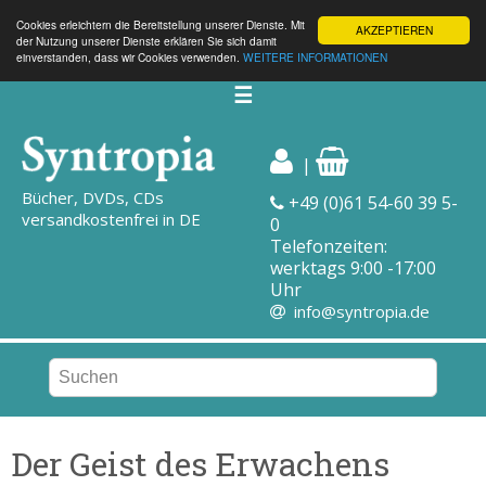
Cookies erleichtern die Bereitstellung unserer Dienste. Mit
AKZEPTIEREN
der Nutzung unserer Dienste erklären Sie sich damit
einverstanden, dass wir Cookies verwenden.
WEITERE INFORMATIONEN
☰
|
Bücher, DVDs, CDs
+49 (0)61 54-60 39 5-
versandkostenfrei in DE
0
Telefonzeiten:
werktags 9:00 -17:00
Uhr
info@syntropia.de
Der Geist des Erwachens