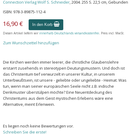
Connection Verlag Wolf S. Schneider
, 2004. 255 S. 22,5 cm, Gebunden
ISBN: 978-3-89875-112-4
16,90 €
In den Korb
Diesen Artikel liefern wir
innerhalb Deutschlands versandkostenfrei
. Preis incl. MwSt.
Zum Wunschzettel hinzufügen
Die Kirchen werden immer leerer, die christliche Glaubenslehre
erstarrt zusehends in stereotypen Deutungsmustern. Und doch ist
das Christentum tief verwurzelt in unserer Kultur, in unserem
Unterbwußtsein, ist unsere - geliebte oder ungeliebte - Heimat. Was
tun, wenn man seiner europäischen Seele nicht z.B. indische
Denkmuster überstülpen möchte? Eine Neuentdeckung des
Christentums aus dem Geist mystischen Erlebens wäre eine
Alternative, meint Erlenwein.
Es liegen noch keine Bewertungen vor.
Schreiben Sie die erste!