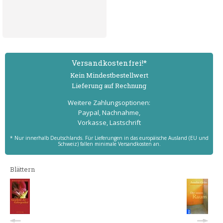
Versand­kostenfrei!*
Kein Mindest­bestell­wert
Lieferung auf Rechnung
Weitere Zahlungs­optionen:
Paypal, Nachnahme,
Vorkasse, Lastschrift
* Nur innerhalb Deutschlands. Für Lieferungen in das europäische Ausland (EU und
Schweiz) fallen minimale Versandkosten an.
Blättern