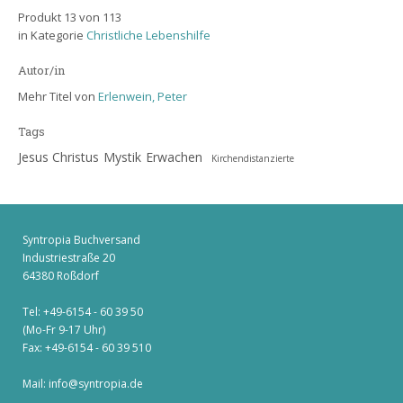
Produkt 13 von 113
in Kategorie
Christliche Lebenshilfe
Autor/in
Mehr Titel von
Erlenwein, Peter
Tags
Jesus Christus
Mystik
Erwachen
Kirchendistanzierte
Syntropia Buchversand
Industriestraße 20
64380 Roßdorf
Tel: +49-6154 - 60 39 50
(Mo-Fr 9-17 Uhr)
Fax: +49-6154 - 60 39 510
Mail:
info@syntropia.de