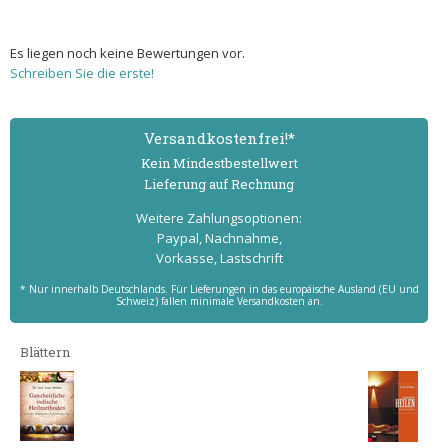
Es liegen noch keine Bewertungen vor.
Schreiben Sie die erste!
Versand­kostenfrei!*
Kein Mindest­bestell­wert
Lieferung auf Rechnung
Weitere Zahlungs­optionen:
Paypal, Nachnahme,
Vorkasse, Lastschrift
* Nur innerhalb Deutschlands. Für Lieferungen in das europäische Ausland (EU und
Schweiz) fallen minimale Versandkosten an.
Blättern