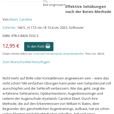
Bild vergrössern
Effektive Sehübungen
nach der Bates-Methode
Von
Ebert, Caroline
Schirner
, 144 S., H 17,5 cm / B 13,4 cm, 2023, Softcover
ISBN: 978-3-8434-1532-3
12,95 €
In den Korb
Diesen Artikel liefern wir
innerhalb Deutschlands versandkostenfrei
. Preis incl. MwSt.
Zum Wunschzettel hinzufügen
Nicht mehr auf Brille oder Kontaktlinsen angewiesen sein – wäre das
nicht schön? Mit einfachen Übungen kann jeder sein Sehpotenzial voll
ausschöpfen und die Sehkraft verbessern. Wie das geht, zeigt die
erfahrene Sehtrainerin, Optikermeisterin, Augen­kinesiologin und
Leiterin der Augenschule »Eyeland« Caroline Ebert. Durch ihre
Methode, die auf den Erkenntnissen von William H. Bates, dem
Begründer des ganzheitlichen Augentrainings, aufbaut, hat sie schon
vielen Klienten mit Fehlsichtigkeiten geholfen. Anhand eines