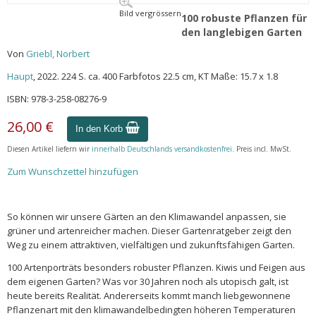
Bild vergrössern
100 robuste Pflanzen für
den langlebigen Garten
Von
Griebl, Norbert
Haupt
, 2022. 224 S. ca. 400 Farbfotos 22.5 cm, KT Maße: 15.7 x 1.8
ISBN: 978-3-258-08276-9
26,00 €
In den Korb
Diesen Artikel liefern wir
innerhalb Deutschlands versandkostenfrei
. Preis incl. MwSt.
Zum Wunschzettel hinzufügen
So können wir unsere Gärten an den Klimawandel anpassen, sie
grüner und artenreicher machen. Dieser Gartenratgeber zeigt den
Weg zu einem attraktiven, vielfältigen und zukunftsfähigen Garten.
100 Artenporträts besonders robuster Pflanzen. Kiwis und Feigen aus
dem eigenen Garten? Was vor 30 Jahren noch als utopisch galt, ist
heute bereits Realität. Andererseits kommt manch liebgewonnene
Pflanzenart mit den klimawandelbedingten höheren Temperaturen