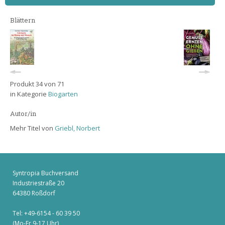
Blättern
Produkt 34 von 71
in Kategorie
Biogarten
Autor/in
Mehr Titel von
Griebl, Norbert
Syntropia Buchversand
Industriestraße 20
64380 Roßdorf
Tel: +49-6154 - 60 39 50
(Mo-Fr 9-17 Uhr)