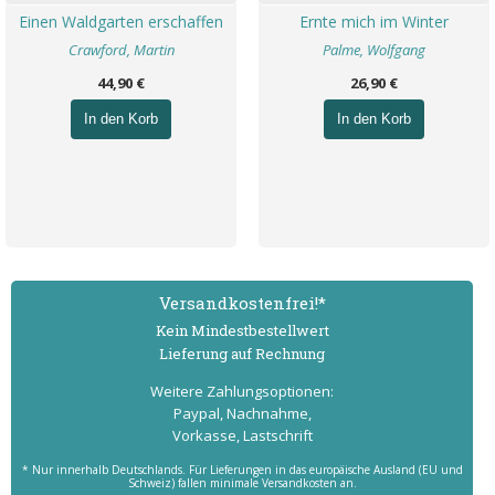
Einen Waldgarten erschaffen
Ernte mich im Winter
Crawford, Martin
Palme, Wolfgang
44,90 €
26,90 €
In den Korb
In den Korb
Versand­kostenfrei!*
Kein Mindest­bestell­wert
Lieferung auf Rechnung
Weitere Zahlungs­optionen:
Paypal, Nachnahme,
Vorkasse, Lastschrift
* Nur innerhalb Deutschlands. Für Lieferungen in das europäische Ausland (EU und
Schweiz) fallen minimale Versandkosten an.