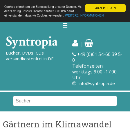
Cookies erleichtern die Bereitstellung unserer Dienste. Mit
AKZEPTIEREN
der Nutzung unserer Dienste erklären Sie sich damit
einverstanden, dass wir Cookies verwenden.
WEITERE INFORMATIONEN
☰
|
Bücher, DVDs, CDs
+49 (0)61 54-60 39 5-
versandkostenfrei in DE
0
Telefonzeiten:
werktags 9:00 -17:00
Uhr
info@syntropia.de
Gärtnern im Klimawandel