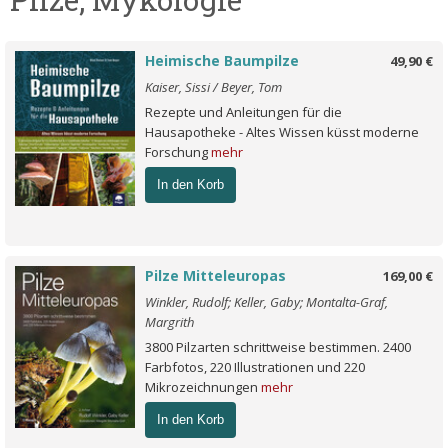
Heimische Baumpilze
49,90 €
Kaiser, Sissi / Beyer, Tom
Rezepte und Anleitungen für die
Hausapotheke - Altes Wissen küsst moderne
Forschung
mehr
In den Korb
Pilze Mitteleuropas
169,00 €
Winkler, Rudolf; Keller, Gaby; Montalta-Graf,
Margrith
3800 Pilzarten schrittweise bestimmen. 2400
Farbfotos, 220 Illustrationen und 220
Mikrozeichnungen
mehr
In den Korb