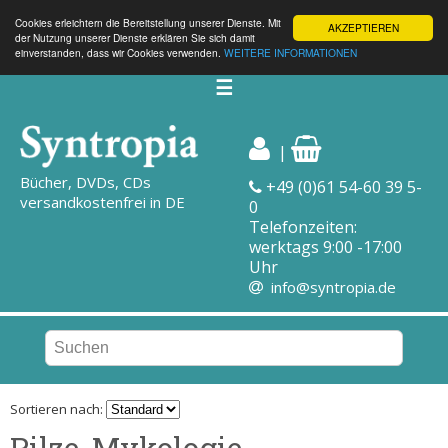
Cookies erleichtern die Bereitstellung unserer Dienste. Mit
AKZEPTIEREN
der Nutzung unserer Dienste erklären Sie sich damit
einverstanden, dass wir Cookies verwenden.
WEITERE INFORMATIONEN
☰
|
Bücher, DVDs, CDs
+49 (0)61 54-60 39 5-
versandkostenfrei in DE
0
Telefonzeiten:
werktags 9:00 -17:00
Uhr
info@syntropia.de
Sortieren nach:
Pilze, Mykologie