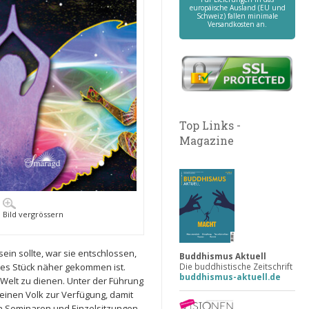
europäische Ausland (EU und
Schweiz) fallen minimale
Versandkosten an.
Top Links -
Magazine
Bild vergrössern
ein sollte, war sie entschlossen,
Buddhismus Aktuell
Die buddhistische Zeitschrift
utes Stück näher gekommen ist.
buddhismus-aktuell.de
 Welt zu dienen. Unter der Führung
leinen Volk zur Verfügung, damit
 in Seminaren und Einzelsitzungen