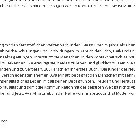
ietet, ihrerseits mit der Geistigen Welt in Kontakt zu treten. Sie ist Mutt
i eng mit den feinstofflichen Welten verbunden. Sie ist über 25 Jahre als C
zahlreiche Schulungen und Fortbildungen im Bereich der Licht-, Heil- und Ene
nzelbegleitungen unterstützt sie Menschen, in den Kontakt mit sich selb
 zu erkennen. Sie ermutigt sie, beides zu leben und glücklich zu sein. Sie s
finden und zu vertiefen. 2001 erschien ihr erstes Buch, "Die Kinder der Neu
n verschiedensten Themen. Ava Minatti begegnet den Menschen mit sehr vi
nser alltägliches Leben, mit all seinen Begegnungen, Freuden und Herausfo
piritualität und somit die Kommunikation mit der geistigen Welt ist nichts
ier und Jetzt. Ava Minatti lebt in der Nähe von Innsbruck und ist Mutter v
 vor.