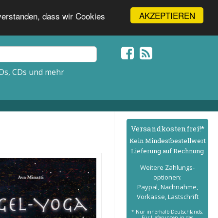
AKZEPTIEREN
nverstanden, dass wir Cookies
Ds, CDs und mehr
Versand­kostenfrei!*
Kein Mindest­bestell­wert
Lieferung auf Rechnung
Weitere Zahlungs­
optionen:
Paypal, Nachnahme,
Vorkasse, Lastschrift
* Nur innerhalb Deutschlands.
Für Lieferungen in das