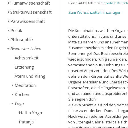
Humanwissenschaft
Diesen Artikel liefern wir
innerhalb Deutsch
Strukturwissenschaft
Zum Wunschzettel hinzufügen
Parawissenschaft
Politik
Die Kombination zwischen Yoga un
unterstützt uns, mit uns und unse
Philosophie
Mitte zu nähren, uns anzunehmen un
Zusammenwirken mit den Engeln d
Bewusster Leben
Sonnenengel. Das Buch beschrei
Achtsamkeit
wiederzufinden, ruhig zu werden,
verschiedene Spür-, Dehnungs- 
Erziehung
unseren Atem vertiefen. Des Weit
Atem und Klang
dehnen den Körper auf sanfte Wei
Organe, Meridiane und Energiestr
Meditation
Botschaften, die die Engelwesen im
und ausatmen und ausprobieren! Di
Kochen
Sie segnen dich.
Yoga
Als Ava Minatti als Kind den Namen
diese zu entdecken. Damals begann
Hatha Yoga
Nach verschiedenen Ausbildungen s
Patanjali
von Erzengel Gabriel stellt sie s
diese durch sie sprechen und ihre