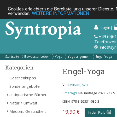
Cookies erleichtern die Bereitstellung unserer Dienste.
verwenden.
WEITERE INFORMATIONEN
|
Login
+49 (0)61
Telefonzeit
info@syn
Startseite
Bewusster Leben
Yoga
Yoga allgemein
Engel-Yoga
Kategorien
Engel-Yoga
Geschenktipps
Von
Minatti, Ava
Sonderangebote
Smaragd
, Neuauflage 2023. 212 S. 
antiquarische Bücher
ISBN: 978-3-95531-036-3
Natur / Umwelt
19,90 €
Medizin, Gesundheit
In den Korb