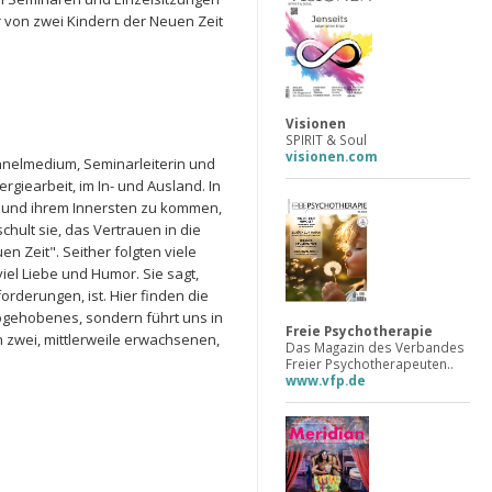
er von zwei Kindern der Neuen Zeit
Visionen
SPIRIT & Soul
visionen.com
hannelmedium, Seminarleiterin und
rgiearbeit, im In- und Ausland. In
st und ihrem Innersten zu kommen,
chult sie, das Vertrauen in die
en Zeit". Seither folgten viele
el Liebe und Humor. Sie sagt,
rderungen, ist. Hier finden die
 Abgehobenes, sondern führt uns in
Freie Psychotherapie
on zwei, mittlerweile erwachsenen,
Das Magazin des Verbandes
Freier Psychotherapeuten..
www.vfp.de