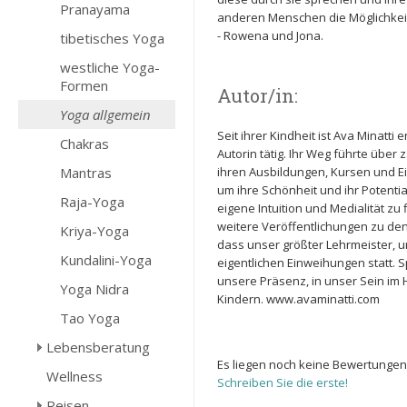
Pranayama
anderen Menschen die Möglichkeit b
- Rowena und Jona.
tibetisches Yoga
westliche Yoga-
Formen
Autor/in:
Yoga allgemein
Seit ihrer Kindheit ist Ava Minatt
Chakras
Autorin tätig. Ihr Weg führte über 
Mantras
ihren Ausbildungen, Kursen und Ei
um ihre Schönheit und ihr Potential
Raja-Yoga
eigene Intuition und Medialität zu 
weitere Veröffentlichungen zu de
Kriya-Yoga
dass unser größter Lehrmeister, u
Kundalini-Yoga
eigentlichen Einweihungen statt. S
unsere Präsenz, in unser Sein im H
Yoga Nidra
Kindern. www.avaminatti.com
Tao Yoga
Lebensberatung
Es liegen noch keine Bewertungen
Wellness
Schreiben Sie die erste!
Reisen