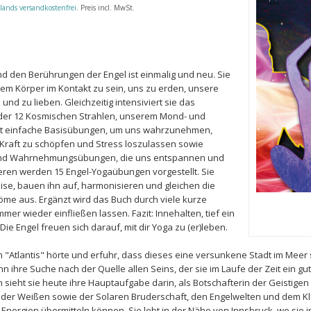
lands versandkostenfrei
. Preis incl. MwSt.
d den Berührungen der Engel ist einmalig und neu. Sie
rem Körper im Kontakt zu sein, uns zu erden, unsere
d zu lieben. Gleichzeitig intensiviert sie das
er 12 Kosmischen Strahlen, unserem Mond- und
bt einfache Basisübungen, um uns wahrzunehmen,
 Kraft zu schöpfen und Stress loszulassen sowie
und Wahrnehmungsübungen, die uns entspannen und
eren werden 15 Engel-Yogaübungen vorgestellt. Sie
se, bauen ihn auf, harmonisieren und gleichen die
öme aus. Ergänzt wird das Buch durch viele kurze
mer wieder einfließen lassen. Fazit: Innehalten, tief ein
e Engel freuen sich darauf, mit dir Yoga zu (er)leben.
 "Atlantis" hörte und erfuhr, dass dieses eine versunkene Stadt im Meer s
 ihre Suche nach der Quelle allen Seins, der sie im Laufe der Zeit ein g
ieht sie heute ihre Hauptaufgabe darin, als Botschafterin der Geistigen
ich der Weißen sowie der Solaren Bruderschaft, den Engelwelten und dem K
 Energien übermitteln können. Sie lebt in der Nähe von Innsbruck, wo sie