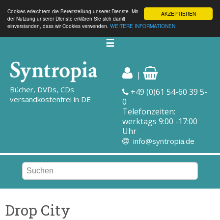
Cookies erleichtern die Bereitstellung unserer Dienste. Mit
AKZEPTIEREN
der Nutzung unserer Dienste erklären Sie sich damit
einverstanden, dass wir Cookies verwenden.
WEITERE INFORMATIONEN
☰
|
Bücher, DVDs, CDs
+49 (0)61 54-60 39 5-
versandkostenfrei in DE
0
Telefonzeiten:
werktags 9:00 -17:00
Uhr
info@syntropia.de
Drop City