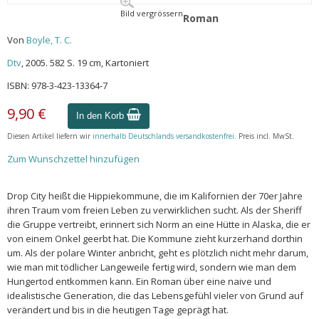
Bild vergrössern
Roman
Von
Boyle, T. C.
Dtv
, 2005. 582 S. 19 cm, Kartoniert
ISBN: 978-3-423-13364-7
9,90 €
In den Korb
Diesen Artikel liefern wir
innerhalb Deutschlands versandkostenfrei
. Preis incl. MwSt.
Zum Wunschzettel hinzufügen
Drop City heißt die Hippiekommune, die im Kalifornien der 70er Jahre
ihren Traum vom freien Leben zu verwirklichen sucht. Als der Sheriff
die Gruppe vertreibt, erinnert sich Norm an eine Hütte in Alaska, die er
von einem Onkel geerbt hat. Die Kommune zieht kurzerhand dorthin
um. Als der polare Winter anbricht, geht es plötzlich nicht mehr darum,
wie man mit tödlicher Langeweile fertig wird, sondern wie man dem
Hungertod entkommen kann. Ein Roman über eine naive und
idealistische Generation, die das Lebensgefühl vieler von Grund auf
verändert und bis in die heutigen Tage geprägt hat.