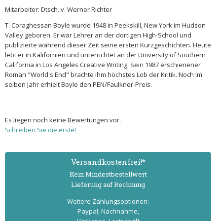
Mitarbeiter: Dtsch. v. Werner Richter
T. Coraghessan Boyle wurde 1948 in Peekskill, New York im Hudson
Valley geboren. Er war Lehrer an der dortigen High-School und
publizierte während dieser Zeit seine ersten Kurzgeschichten. Heute
lebt er in Kalifornien und unterrichtet an der University of Southern
California in Los Angeles Creative Writing. Sein 1987 erschienener
Roman "World's End" brachte ihm höchstes Lob der Kritik. Noch im
selben Jahr erhielt Boyle den PEN/Faulkner-Preis.
Es liegen noch keine Bewertungen vor.
Schreiben Sie die erste!
Versand­kostenfrei!*
Kein Mindest­bestell­wert
Lieferung auf Rechnung
Weitere Zahlungs­optionen:
Paypal, Nachnahme,