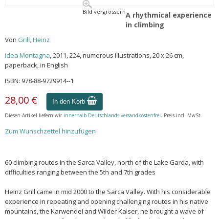
Bild vergrössern
A rhythmical experience
in climbing
Von
Grill, Heinz
Idea Montagna
, 2011, 224, numerous illustrations, 20 x 26 cm,
paperback, in English
ISBN: 978-88-9729914--1
28,00 €
In den Korb
Diesen Artikel liefern wir
innerhalb Deutschlands versandkostenfrei
. Preis incl. MwSt.
Zum Wunschzettel hinzufügen
60 climbing routes in the Sarca Valley, north of the Lake Garda, with
difficulties ranging between the 5th and 7th grades
Heinz Grill came in mid 2000 to the Sarca Valley. With his considerable
experience in repeating and opening challenging routes in his native
mountains, the Karwendel and Wilder Kaiser, he brought a wave of