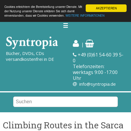
Cookies erleichtern die Bereitstellung unserer Dienste. Mit
AKZEPTIEREN
der Nutzung unserer Dienste erklären Sie sich damit
einverstanden, dass wir Cookies verwenden.
WEITERE INFORMATIONEN
☰
|
Bücher, DVDs, CDs
+49 (0)61 54-60 39 5-
versandkostenfrei in DE
0
Telefonzeiten:
werktags 9:00 -17:00
Uhr
info@syntropia.de
Climbing Routes in the Sarca