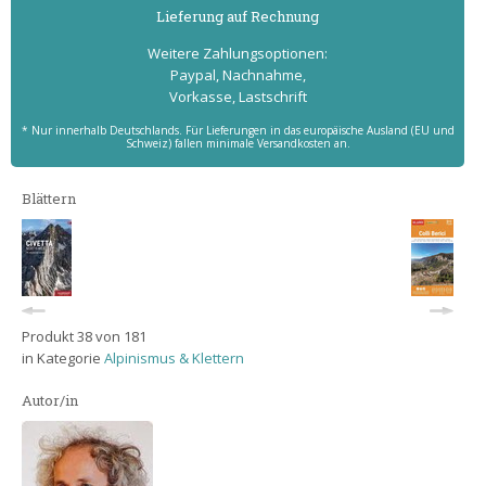
Lieferung auf Rechnung
Weitere Zahlungs­optionen:
Paypal, Nachnahme,
Vorkasse, Lastschrift
* Nur innerhalb Deutschlands. Für Lieferungen in das europäische Ausland (EU und
Schweiz) fallen minimale Versandkosten an.
Blättern
Produkt 38 von 181
in Kategorie
Alpinismus & Klettern
Autor/in